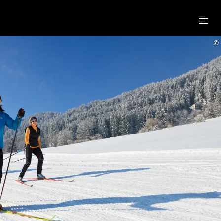
Menu
©