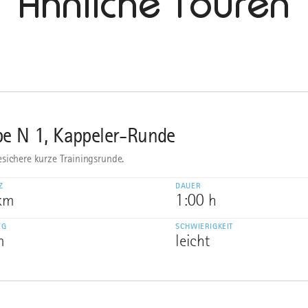
Ähnliche Touren
pe N 1, Kappeler-Runde
sichere kurze Trainingsrunde.
Z
DAUER
 km
1:00 h
EG
SCHWIERIGKEIT
m
leicht