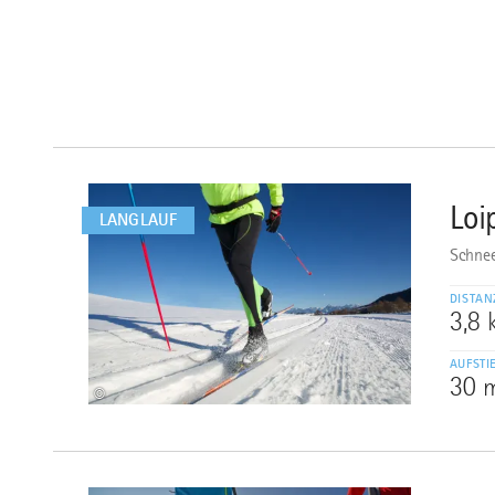
mehr
dazu
Loi
1
LANGLAUF
Schnee
DISTAN
3,8
AUFSTI
30 
©
mehr
dazu