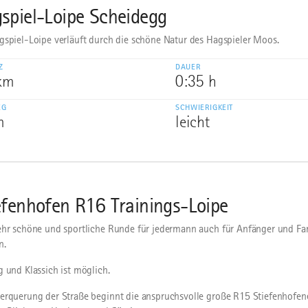
spiel-Loipe Scheidegg
gspiel-Loipe verläuft durch die schöne Natur des Hagspieler Moos.
Z
DAUER
 km
0:35 h
EG
SCHWIERIGKEIT
m
leicht
efenhofen R16 Trainings-Loipe
ehr schöne und sportliche Runde für jedermann auch für Anfänger und Fa
n.
g und Klassich ist möglich.
erquerung der Straße beginnt die anspruchsvolle große R15 Stiefenhofene