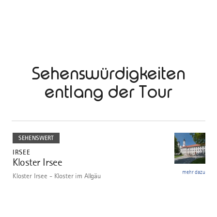
Sehenswürdigkeiten
entlang der Tour
mehr
dazu
SEHENSWERT
IRSEE
Kloster Irsee
1
mehr dazu
Kloster Irsee - Kloster im Allgäu