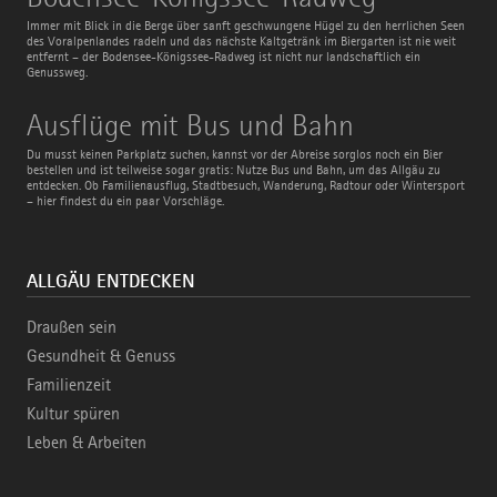
Königssee-
Radweg
Immer mit Blick in die Berge über sanft geschwungene Hügel zu den herrlichen Seen
des Voralpenlandes radeln und das nächste Kaltgetränk im Biergarten ist nie weit
entfernt – der Bodensee-Königssee-Radweg ist nicht nur landschaftlich ein
Genussweg.
Ausflüge
Ausflüge mit Bus und Bahn
mit
Bus
Du musst keinen Parkplatz suchen, kannst vor der Abreise sorglos noch ein Bier
und
bestellen und ist teilweise sogar gratis: Nutze Bus und Bahn, um das Allgäu zu
Bahn
entdecken. Ob Familienausflug, Stadtbesuch, Wanderung, Radtour oder Wintersport
– hier findest du ein paar Vorschläge.
ALLGÄU ENTDECKEN
Draußen sein
Gesundheit & Genuss
Familienzeit
Kultur spüren
Leben & Arbeiten