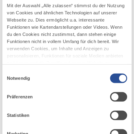
sensationellen Funde in der Hammerschmiede
Mit der Auswahl „Alle zulassen“ stimmst du der Nutzung
bei Pforzen sind sicher der Höhepunkt der
von Cookies und ähnlichen Technologien auf unserer
Runde, aber auch das Kloster Irsee mit seiner
Webseite zu. Dies ermöglicht u.a. interessante
prachtvollen barocken Kirche und die Strecke
Funktionen wie Kartendarstellungen oder Videos. Wenn
selbst. Der Wechsel zwischen Mischwäldern
du den Cookies nicht zustimmst, dann stehen einige
und Offenlandflächen lässt Raum, den vielen
Funktionen nicht in vollem Umfang für dich bereit. Wir
Eindrücken nachzuspüren.
verwenden Cookies, um Inhalte und Anzeigen zu
personalisieren, Funktionen für soziale Medien anbieten
zu können und die Zugriffe auf unsere Website zu
Wegbeschreibung
analysieren. Außerdem geben wir Informationen zu
Einwilligungsauswahl
deiner Verwendung unserer Website an unsere Partner
Notwendig
Anreise
für soziale Medien, Werbung und Analysen weiter.
Unsere Partner führen diese Informationen
Präferenzen
möglicherweise mit weiteren Daten zusammen, die du
Sicherheitshinweise
ihnen bereitgestellt hast oder die sie im Rahmen Ihrer
Nutzung der Dienste gesammelt haben.
Statistiken
Ausrüstung
Marketing