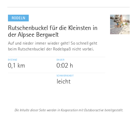
mehr
dazu
RODELN
Rutschenbuckel für die Kleinsten in
6
©
der Alpsee Bergwelt
Auf und nieder immer wieder geht! So schnell geht
beim Rutschenbuckel der Rodelspaß nicht vorbei.
DISTANZ
DAUER
0,1 km
0:02 h
SCHWIERIGKEIT
leicht
Die Inhalte dieser Seite werden in Kooperation mit Outdooractive bereitgestellt.