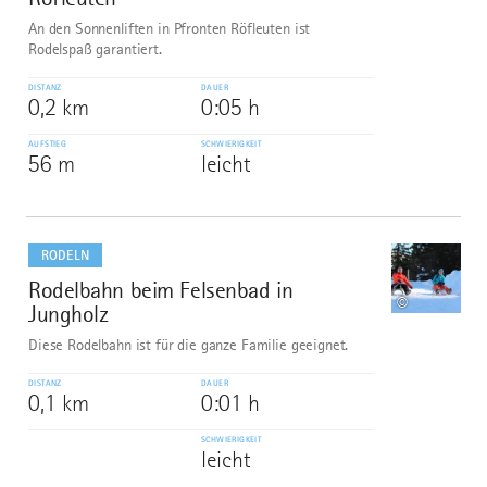
An den Sonnenliften in Pfronten Röfleuten ist
Rodelspaß garantiert.
DISTANZ
DAUER
0,2 km
0:05 h
AUFSTIEG
SCHWIERIGKEIT
56 m
leicht
mehr
dazu
RODELN
Rodelbahn beim Felsenbad in
5
©
Jungholz
Diese Rodelbahn ist für die ganze Familie geeignet.
DISTANZ
DAUER
0,1 km
0:01 h
SCHWIERIGKEIT
leicht