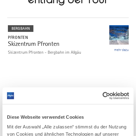
mehr
dazu
BERGBAHN
PFRONTEN
©
Skizentrum Pfronten
1
mehr dazu
Skizentrum Pfronten - Bergbahn im Allgäu
Ähnliche Touren
Diese Webseite verwendet Cookies
mehr
Mit der Auswahl „Alle zulassen“ stimmst du der Nutzung
dazu
von Cookies und ähnlichen Technologien auf unserer
RODELN