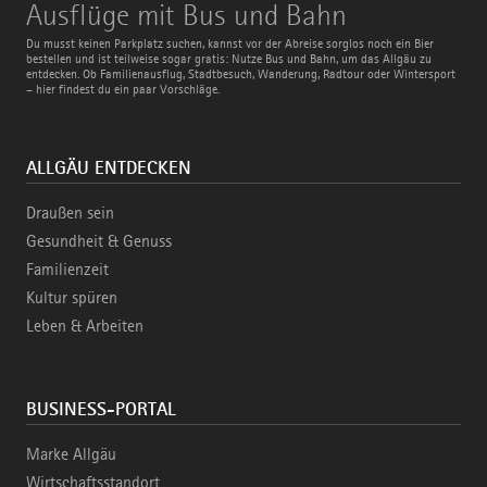
Ausflüge
Ausflüge mit Bus und Bahn
mit
Bus
Du musst keinen Parkplatz suchen, kannst vor der Abreise sorglos noch ein Bier
und
bestellen und ist teilweise sogar gratis: Nutze Bus und Bahn, um das Allgäu zu
Bahn
entdecken. Ob Familienausflug, Stadtbesuch, Wanderung, Radtour oder Wintersport
– hier findest du ein paar Vorschläge.
ALLGÄU ENTDECKEN
Draußen sein
Gesundheit & Genuss
Familienzeit
Kultur spüren
Leben & Arbeiten
BUSINESS-PORTAL
Marke Allgäu
Wirtschaftsstandort