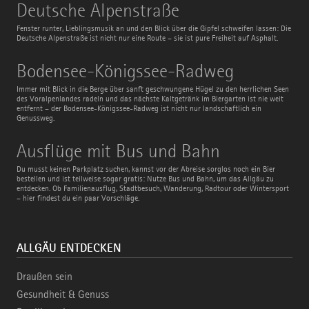
Deutsche
Deutsche Alpenstraße
Alpenstraße
Fenster runter, Lieblingsmusik an und den Blick über die Gipfel schweifen lassen: Die
Deutsche Alpenstraße ist nicht nur eine Route – sie ist pure Freiheit auf Asphalt.
Bodensee-
Bodensee-Königssee-Radweg
Königssee-
Radweg
Immer mit Blick in die Berge über sanft geschwungene Hügel zu den herrlichen Seen
des Voralpenlandes radeln und das nächste Kaltgetränk im Biergarten ist nie weit
entfernt – der Bodensee-Königssee-Radweg ist nicht nur landschaftlich ein
Genussweg.
Ausflüge
Ausflüge mit Bus und Bahn
mit
Bus
Du musst keinen Parkplatz suchen, kannst vor der Abreise sorglos noch ein Bier
und
bestellen und ist teilweise sogar gratis: Nutze Bus und Bahn, um das Allgäu zu
Bahn
entdecken. Ob Familienausflug, Stadtbesuch, Wanderung, Radtour oder Wintersport
– hier findest du ein paar Vorschläge.
ALLGÄU ENTDECKEN
Draußen sein
Gesundheit & Genuss