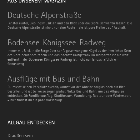
AUS UNSEREM MAGAZIN
Deutsche
Deutsche Alpenstraße
Alpenstraße
Fenster runter, Lieblingsmusik an und den Blick über die Gipfel schweifen lassen: Die
Deutsche Alpenstraße ist nicht nur eine Route – sie ist pure Freiheit auf Asphalt.
Bodensee-
Bodensee-Königssee-Radweg
Königssee-
Radweg
Immer mit Blick in die Berge über sanft geschwungene Hügel zu den herrlichen Seen
des Voralpenlandes radeln und das nächste Kaltgetränk im Biergarten ist nie weit
entfernt – der Bodensee-Königssee-Radweg ist nicht nur landschaftlich ein
Genussweg.
Ausflüge
Ausflüge mit Bus und Bahn
mit
Bus
Du musst keinen Parkplatz suchen, kannst vor der Abreise sorglos noch ein Bier
und
bestellen und ist teilweise sogar gratis: Nutze Bus und Bahn, um das Allgäu zu
Bahn
entdecken. Ob Familienausflug, Stadtbesuch, Wanderung, Radtour oder Wintersport
– hier findest du ein paar Vorschläge.
ALLGÄU ENTDECKEN
Draußen sein