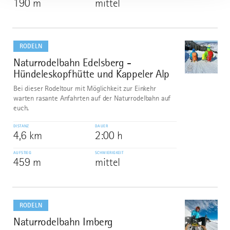
190 m
mittel
mehr
dazu
RODELN
Naturrodelbahn Edelsberg -
4
©
Hündeleskopfhütte und Kappeler Alp
Bei dieser Rodeltour mit Möglichkeit zur Einkehr
warten rasante Anfahrten auf der Naturrodelbahn auf
euch.
DISTANZ
DAUER
4,6 km
2:00 h
AUFSTIEG
SCHWIERIGKEIT
459 m
mittel
mehr
dazu
RODELN
Naturrodelbahn Imberg
5
©