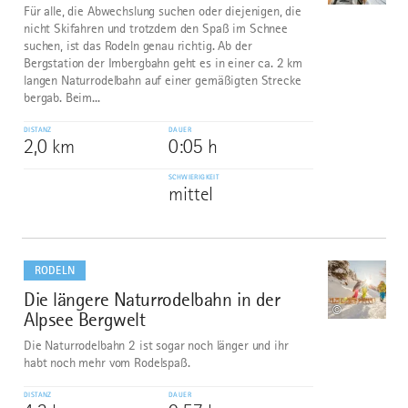
Für alle, die Abwechslung suchen oder diejenigen, die
nicht Skifahren und trotzdem den Spaß im Schnee
suchen, ist das Rodeln genau richtig. Ab der
Bergstation der Imbergbahn geht es in einer ca. 2 km
langen Naturrodelbahn auf einer gemäßigten Strecke
bergab. Beim...
DISTANZ
DAUER
2,0 km
0:05 h
SCHWIERIGKEIT
mittel
mehr
dazu
RODELN
Die längere Naturrodelbahn in der
6
©
Alpsee Bergwelt
Die Naturrodelbahn 2 ist sogar noch länger und ihr
habt noch mehr vom Rodelspaß.
DISTANZ
DAUER