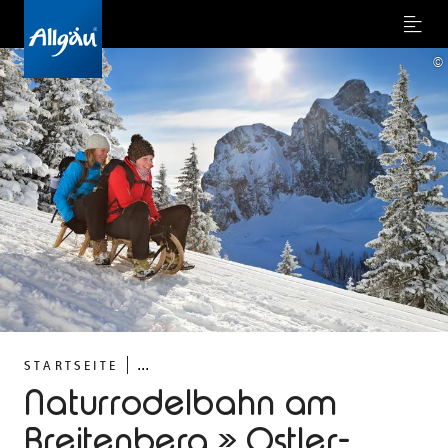
Menu
©
...
STARTSEITE
Naturrodelbahn am
Breitenberg » Ostler-