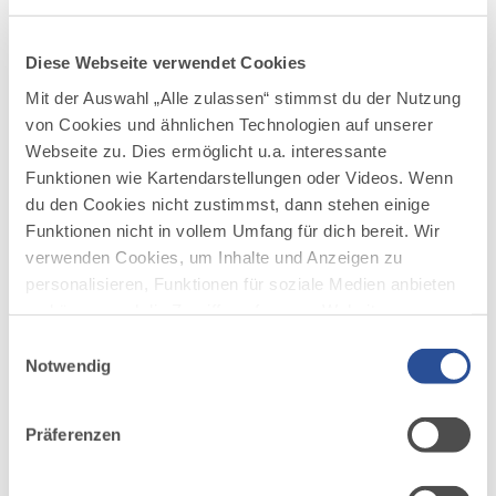
Ähnliche Touren
Diese Webseite verwendet Cookies
Mit der Auswahl „Alle zulassen“ stimmst du der Nutzung
mehr
von Cookies und ähnlichen Technologien auf unserer
dazu
Webseite zu. Dies ermöglicht u.a. interessante
RODELN
Funktionen wie Kartendarstellungen oder Videos. Wenn
Rodelbahn im Ortsteil Wies
1
©
du den Cookies nicht zustimmst, dann stehen einige
Kurze, famillienfreundliche Rodelbahn im
Funktionen nicht in vollem Umfang für dich bereit. Wir
wunderschönen Tannheimer Tal
verwenden Cookies, um Inhalte und Anzeigen zu
personalisieren, Funktionen für soziale Medien anbieten
DISTANZ
DAUER
0,3 km
0:10 h
zu können und die Zugriffe auf unsere Website zu
analysieren. Außerdem geben wir Informationen zu
AUFSTIEG
SCHWIERIGKEIT
Einwilligungsauswahl
1 m
mittel
deiner Verwendung unserer Website an unsere Partner
Notwendig
für soziale Medien, Werbung und Analysen weiter.
Unsere Partner führen diese Informationen
mehr
Präferenzen
dazu
möglicherweise mit weiteren Daten zusammen, die du
RODELN
ihnen bereitgestellt hast oder die sie im Rahmen Ihrer
Rodelbahn Alpe Stubental
2
Nutzung der Dienste gesammelt haben.