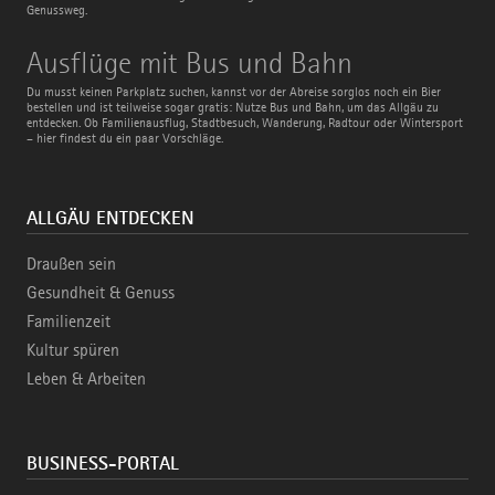
Genussweg.
Ausflüge
Ausflüge mit Bus und Bahn
mit
Bus
Du musst keinen Parkplatz suchen, kannst vor der Abreise sorglos noch ein Bier
und
bestellen und ist teilweise sogar gratis: Nutze Bus und Bahn, um das Allgäu zu
Bahn
entdecken. Ob Familienausflug, Stadtbesuch, Wanderung, Radtour oder Wintersport
– hier findest du ein paar Vorschläge.
ALLGÄU ENTDECKEN
Draußen sein
Gesundheit & Genuss
Familienzeit
Kultur spüren
Leben & Arbeiten
BUSINESS-PORTAL