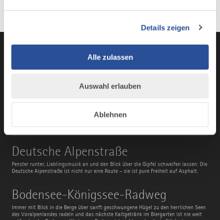
Details zeigen
Alle zulassen
Instagram
TikTok
Faceboo
You
Auswahl erlauben
Ablehnen
AUS UNSEREM MAGAZIN
Deutsche
Deutsche Alpenstraße
Alpenstraße
Fenster runter, Lieblingsmusik an und den Blick über die Gipfel schweifen lassen: Die
Deutsche Alpenstraße ist nicht nur eine Route – sie ist pure Freiheit auf Asphalt.
Bodensee-
Bodensee-Königssee-Radweg
Königssee-
Radweg
Immer mit Blick in die Berge über sanft geschwungene Hügel zu den herrlichen Seen
des Voralpenlandes radeln und das nächste Kaltgetränk im Biergarten ist nie weit