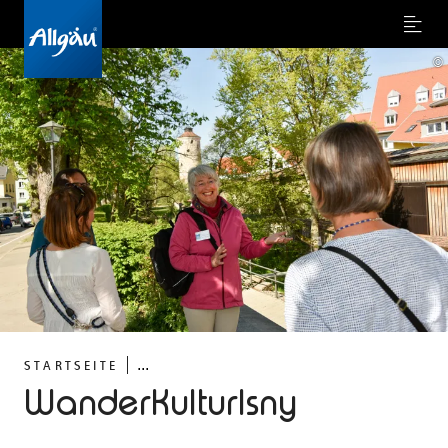
Menu
©
...
STARTSEITE
WanderKulturIsny