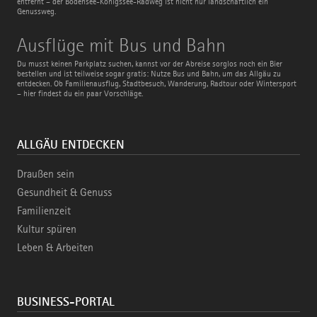
entfernt – der Bodensee-Königssee-Radweg ist nicht nur landschaftlich ein
Genussweg.
Ausflüge
Ausflüge mit Bus und Bahn
mit
Bus
Du musst keinen Parkplatz suchen, kannst vor der Abreise sorglos noch ein Bier
und
bestellen und ist teilweise sogar gratis: Nutze Bus und Bahn, um das Allgäu zu
Bahn
entdecken. Ob Familienausflug, Stadtbesuch, Wanderung, Radtour oder Wintersport
– hier findest du ein paar Vorschläge.
ALLGÄU ENTDECKEN
Draußen sein
Gesundheit & Genuss
Familienzeit
Kultur spüren
Leben & Arbeiten
BUSINESS-PORTAL