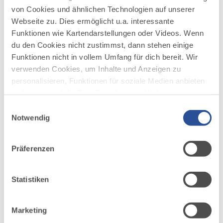
zu begleiten.
von Cookies und ähnlichen Technologien auf unserer
Melde dich bei Interesse unter: 07562 4220.
Webseite zu. Dies ermöglicht u.a. interessante
Funktionen wie Kartendarstellungen oder Videos. Wenn
du den Cookies nicht zustimmst, dann stehen einige
Funktionen nicht in vollem Umfang für dich bereit. Wir
verwenden Cookies, um Inhalte und Anzeigen zu
personalisieren, Funktionen für soziale Medien anbieten
zu können und die Zugriffe auf unsere Website zu
AUF DER ALLGÄU KARTE
analysieren. Außerdem geben wir Informationen zu
Einwilligungsauswahl
deiner Verwendung unserer Website an unsere Partner
Notwendig
für soziale Medien, Werbung und Analysen weiter.
Unsere Partner führen diese Informationen
Präferenzen
möglicherweise mit weiteren Daten zusammen, die du
ihnen bereitgestellt hast oder die sie im Rahmen Ihrer
Nutzung der Dienste gesammelt haben.
Statistiken
Marketing