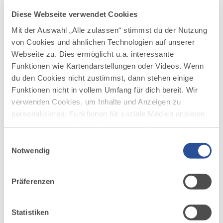
Eier
Kräuter, Gewürze, Tee
Diese Webseite verwendet Cookies
Marmelade, Honig, Müsli, Nüsse
Mit der Auswahl „Alle zulassen“ stimmst du der Nutzung
Mehl und Backmischungen
von Cookies und ähnlichen Technologien auf unserer
Aufstriche und Konserven, Essig, Öl,
Webseite zu. Dies ermöglicht u.a. interessante
Eingelegtes
Funktionen wie Kartendarstellungen oder Videos. Wenn
Süßigkeiten, Kekse
du den Cookies nicht zustimmst, dann stehen einige
Funktionen nicht in vollem Umfang für dich bereit. Wir
Öffnungszeiten
verwenden Cookies, um Inhalte und Anzeigen zu
personalisieren, Funktionen für soziale Medien anbieten
zu können und die Zugriffe auf unsere Website zu
analysieren. Außerdem geben wir Informationen zu
Einwilligungsauswahl
deiner Verwendung unserer Website an unsere Partner
Notwendig
für soziale Medien, Werbung und Analysen weiter.
Unsere Partner führen diese Informationen
Präferenzen
möglicherweise mit weiteren Daten zusammen, die du
ihnen bereitgestellt hast oder die sie im Rahmen Ihrer
Nutzung der Dienste gesammelt haben.
Statistiken