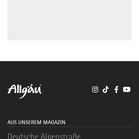
Instagram
TikTok
Faceboo
You
AUS UNSEREM MAGAZIN
Deutsche
Deutsche Alpenstraße
Alpenstraße