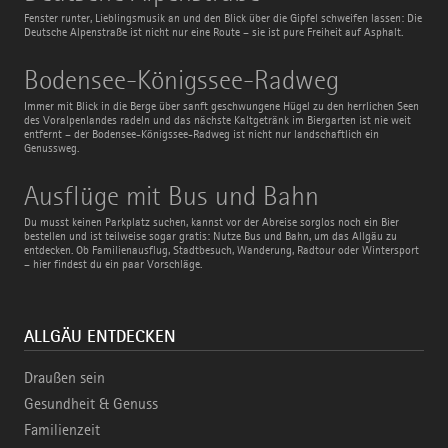
Fenster runter, Lieblingsmusik an und den Blick über die Gipfel schweifen lassen: Die
Deutsche Alpenstraße ist nicht nur eine Route – sie ist pure Freiheit auf Asphalt.
Bodensee-
Bodensee-Königssee-Radweg
Königssee-
Radweg
Immer mit Blick in die Berge über sanft geschwungene Hügel zu den herrlichen Seen
des Voralpenlandes radeln und das nächste Kaltgetränk im Biergarten ist nie weit
entfernt – der Bodensee-Königssee-Radweg ist nicht nur landschaftlich ein
Genussweg.
Ausflüge
Ausflüge mit Bus und Bahn
mit
Bus
Du musst keinen Parkplatz suchen, kannst vor der Abreise sorglos noch ein Bier
und
bestellen und ist teilweise sogar gratis: Nutze Bus und Bahn, um das Allgäu zu
Bahn
entdecken. Ob Familienausflug, Stadtbesuch, Wanderung, Radtour oder Wintersport
– hier findest du ein paar Vorschläge.
ALLGÄU ENTDECKEN
Draußen sein
Gesundheit & Genuss
Familienzeit