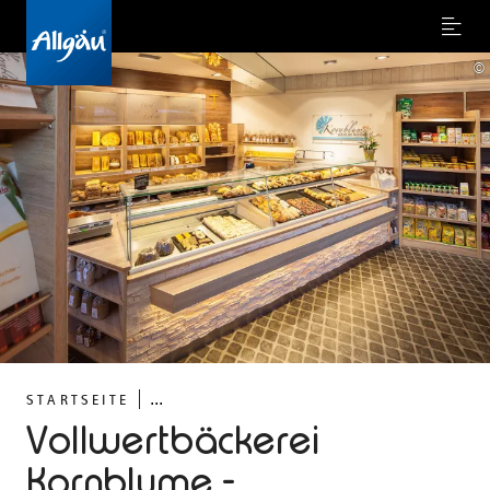
Menu
©
...
STARTSEITE
Vollwertbäckerei
Kornblume -