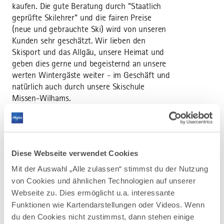
kaufen. Die gute Beratung durch "Staatlich
geprüfte Skilehrer" und die fairen Preise
(neue und gebrauchte Ski) wird von unseren
Kunden sehr geschätzt. Wir lieben den
Skisport und das Allgäu, unsere Heimat und
geben dies gerne und begeisternd an unsere
werten Wintergäste weiter - im Geschäft und
natürlich auch durch unsere Skischule
Missen-Wilhams.
Weitere Informationen zu Öffnungszeiten,
Preise, etc. finden Sie unter:
www.Skischule-
Missen-Wilhams.de
Diese Webseite verwendet Cookies
Mit der Auswahl „Alle zulassen“ stimmst du der Nutzung
von Cookies und ähnlichen Technologien auf unserer
Webseite zu. Dies ermöglicht u.a. interessante
Funktionen wie Kartendarstellungen oder Videos. Wenn
AUF DER ALLGÄU KARTE
du den Cookies nicht zustimmst, dann stehen einige