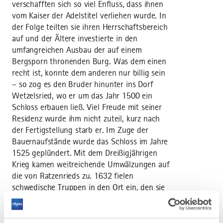
verschafften sich so viel Enfluss, dass ihnen
vom Kaiser der Adelstitel verliehen wurde. In
der Folge teilten sie ihren Herrschaftsbereich
auf und der Ältere investierte in den
umfangreichen Ausbau der auf einem
Bergsporn thronenden Burg. Was dem einen
recht ist, konnte dem anderen nur billig sein
– so zog es den Bruder hinunter ins Dorf
Wetzelsried, wo er um das Jahr 1500 ein
Schloss erbauen ließ. Viel Freude mit seiner
Residenz wurde ihm nicht zuteil, kurz nach
der Fertigstellung starb er. Im Zuge der
Bauernaufstände wurde das Schloss im Jahre
1525 geplündert. Mit dem Dreißigjährigen
Krieg kamen weitreichende Umwälzungen auf
die von Ratzenrieds zu. 1632 fielen
schwedische Truppen in den Ort ein, den sie
zusammen mit Burg und Schloss zerstörten.
Die Burg wurde ihrem Schicksal überlassen
und diente als Steinbruch für den