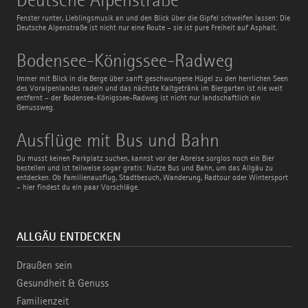
Alpenstraße
Fenster runter, Lieblingsmusik an und den Blick über die Gipfel schweifen lassen: Die
Deutsche Alpenstraße ist nicht nur eine Route – sie ist pure Freiheit auf Asphalt.
Bodensee-
Bodensee-Königssee-Radweg
Königssee-
Radweg
Immer mit Blick in die Berge über sanft geschwungene Hügel zu den herrlichen Seen
des Voralpenlandes radeln und das nächste Kaltgetränk im Biergarten ist nie weit
entfernt – der Bodensee-Königssee-Radweg ist nicht nur landschaftlich ein
Genussweg.
Ausflüge
Ausflüge mit Bus und Bahn
mit
Bus
Du musst keinen Parkplatz suchen, kannst vor der Abreise sorglos noch ein Bier
und
bestellen und ist teilweise sogar gratis: Nutze Bus und Bahn, um das Allgäu zu
Bahn
entdecken. Ob Familienausflug, Stadtbesuch, Wanderung, Radtour oder Wintersport
– hier findest du ein paar Vorschläge.
ALLGÄU ENTDECKEN
Draußen sein
Gesundheit & Genuss
Familienzeit