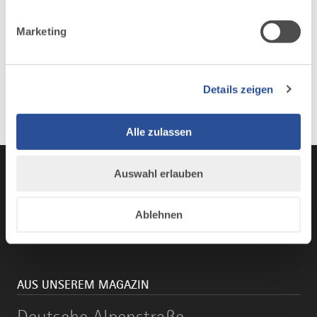
Marketing
Details zeigen
Alle zulassen
Auswahl erlauben
Instagram
TikTok
Faceboo
You
Ablehnen
AUS UNSEREM MAGAZIN
Deutsche
Deutsche Alpenstraße