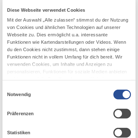
Wiederaufbau des Schlosses. Mit der
Diese Webseite verwendet Cookies
Fertigstellung und dem Wiederaufbau des
Mit der Auswahl „Alle zulassen“ stimmst du der Nutzung
Dorfes ging dessen Namensänderung von
von Cookies und ähnlichen Technologien auf unserer
Wetzelsried in Ratzenried einher. Der Beginn
des 19. Jahrhunderts läutete das Ende derer
Webseite zu. Dies ermöglicht u.a. interessante
von Ratzenried ein. Heute befindet sich das
Funktionen wie Kartendarstellungen oder Videos. Wenn
Schloss im Besitz des Humboldt-Institutes.
du den Cookies nicht zustimmst, dann stehen einige
Funktionen nicht in vollem Umfang für dich bereit. Wir
verwenden Cookies, um Inhalte und Anzeigen zu
personalisieren, Funktionen für soziale Medien anbieten
zu können und die Zugriffe auf unsere Website zu
analysieren. Außerdem geben wir Informationen zu
Einwilligungsauswahl
deiner Verwendung unserer Website an unsere Partner
Notwendig
für soziale Medien, Werbung und Analysen weiter.
AUF DER ALLGÄU KARTE
Unsere Partner führen diese Informationen
Präferenzen
möglicherweise mit weiteren Daten zusammen, die du
ihnen bereitgestellt hast oder die sie im Rahmen Ihrer
Nutzung der Dienste gesammelt haben.
Statistiken