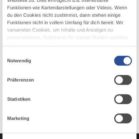
Webseite zu. Dies ermöglicht u.a. interessante
Funktionen wie Kartendarstellungen oder Videos. Wenn
du den Cookies nicht zustimmst, dann stehen einige
Funktionen nicht in vollem Umfang für dich bereit. Wir
verwenden Cookies, um Inhalte und Anzeigen zu
AUF DER ALLGÄU KARTE
personalisieren, Funktionen für soziale Medien anbieten
zu können und die Zugriffe auf unsere Website zu
analysieren. Außerdem geben wir Informationen zu
Einwilligungsauswahl
deiner Verwendung unserer Website an unsere Partner
Notwendig
für soziale Medien, Werbung und Analysen weiter.
Unsere Partner führen diese Informationen
Präferenzen
möglicherweise mit weiteren Daten zusammen, die du
ihnen bereitgestellt hast oder die sie im Rahmen Ihrer
Nutzung der Dienste gesammelt haben.
Statistiken
Marketing