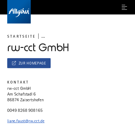
Menu
...
STARTSEITE
rw-cct GmbH
ZUR HOMEPAGE
KONTAKT
rw-cct GmbH
Am Schafstadl 6
86874 Zaisertshofen
0049 8268 908165
liane.faust@rw.cct.de