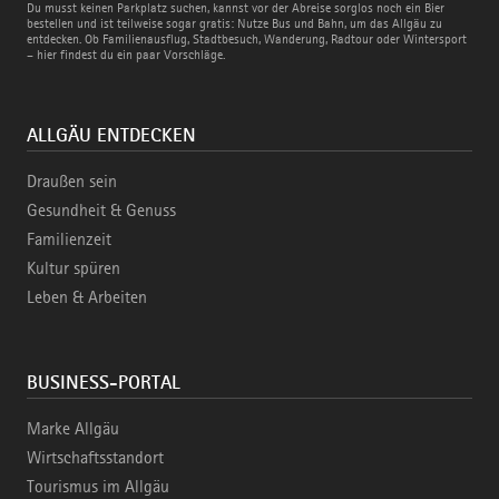
Bus
Du musst keinen Parkplatz suchen, kannst vor der Abreise sorglos noch ein Bier
und
bestellen und ist teilweise sogar gratis: Nutze Bus und Bahn, um das Allgäu zu
Bahn
entdecken. Ob Familienausflug, Stadtbesuch, Wanderung, Radtour oder Wintersport
– hier findest du ein paar Vorschläge.
ALLGÄU ENTDECKEN
Draußen sein
Gesundheit & Genuss
Familienzeit
Kultur spüren
Leben & Arbeiten
BUSINESS-PORTAL
Marke Allgäu
Wirtschaftsstandort
Tourismus im Allgäu