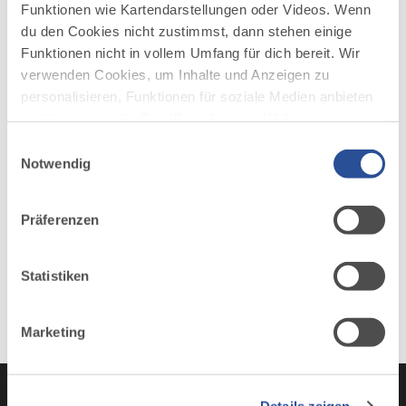
Funktionen wie Kartendarstellungen oder Videos. Wenn
du den Cookies nicht zustimmst, dann stehen einige
Funktionen nicht in vollem Umfang für dich bereit. Wir
AUF DER ALLGÄU KARTE
verwenden Cookies, um Inhalte und Anzeigen zu
personalisieren, Funktionen für soziale Medien anbieten
zu können und die Zugriffe auf unsere Website zu
analysieren. Außerdem geben wir Informationen zu
Einwilligungsauswahl
deiner Verwendung unserer Website an unsere Partner
Notwendig
für soziale Medien, Werbung und Analysen weiter.
Unsere Partner führen diese Informationen
Präferenzen
möglicherweise mit weiteren Daten zusammen, die du
ihnen bereitgestellt hast oder die sie im Rahmen Ihrer
Nutzung der Dienste gesammelt haben.
Statistiken
Marketing
Details zeigen