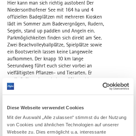
Hier kann man sich richtig austoben! Der
Niedersonthofener See mit 164 ha und 4
offiziellen Badeplätzen mit mehreren Kiosken
lädt im Sommer zum Badevergnügen, Rudern,
Segeln, stand up paddlen und Angeln ein.
Parkmöglichkeiten finden sich direkt am See.
Zwei Beachvolleyballplätze, Spielplätze sowie
ein Bootsverleih lassen keine Langeweile
aufkommen. Der knapp 10 km lange
Seerundweg führt euch sicher vorbei an
vielfältigsten Pflanzen- und Tierarten. Er
verläuft überwiegend ebenmäßig und kann so
zum Beispiel auch ohne große
Kraftanstrengung von Kindern geradelt
werden. Der nahegelegene Kinderwagenpfad
nimmt auch die Kleinsten mit auf einen
Diese Webseite verwendet Cookies
spannenden Entdeckungsspaziergang.
Mit der Auswahl „Alle zulassen“ stimmst du der Nutzung
von Cookies und ähnlichen Technologien auf unserer
Webseite zu. Dies ermöglicht u.a. interessante