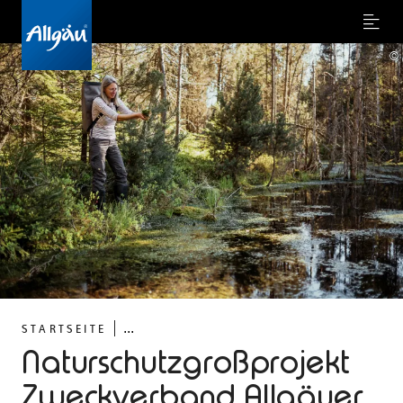
Menu
©
...
STARTSEITE
Naturschutzgroßprojekt
Zweckverband Allgäuer