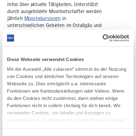
Infos über aktuelle Tätigkeiten. Unterstützt
durch ausgebildete Moorbotschafter werden
jährlich
Moorexkursionen
in
unterschiedlichen Gebieten im Ostallgäu und
Oberallgäu angeboten. Exkursionen können
auf Anfrage vermittelt werden. Darüber
hinaus wurden in verschiedenen Gemeinden
Moorerlebnisgebiete
eingerichtet, die auf
Diese Webseite verwendet Cookies
eigene Faust erkundet werden können.
Mit der Auswahl „Alle zulassen“ stimmst du der Nutzung
von Cookies und ähnlichen Technologien auf unserer
Webseite zu. Dies ermöglicht u.a. interessante
Funktionen wie Kartendarstellungen oder Videos. Wenn
du den Cookies nicht zustimmst, dann stehen einige
Funktionen nicht in vollem Umfang für dich bereit. Wir
verwenden Cookies, um Inhalte und Anzeigen zu
personalisieren, Funktionen für soziale Medien anbieten
zu können und die Zugriffe auf unsere Website zu
analysieren. Außerdem geben wir Informationen zu