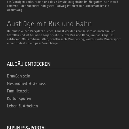
des Voralpenlandes radeln und das nächste Kaltgetränk im Biergarten ist nie weit
entfernt – der Bodensee-Königssee-Radweg ist nicht nur landschaftlich ein
Genussweg.
Ausflüge
Ausflüge mit Bus und Bahn
mit
Bus
Du musst keinen Parkplatz suchen, kannst vor der Abreise sorglos noch ein Bier
und
bestellen und ist teilweise sogar gratis: Nutze Bus und Bahn, um das Allgäu zu
Bahn
entdecken. Ob Familienausflug, Stadtbesuch, Wanderung, Radtour oder Wintersport
– hier findest du ein paar Vorschläge.
ALLGÄU ENTDECKEN
Draußen sein
Gesundheit & Genuss
Familienzeit
Kultur spüren
Leben & Arbeiten
BUSINESS-PORTAL