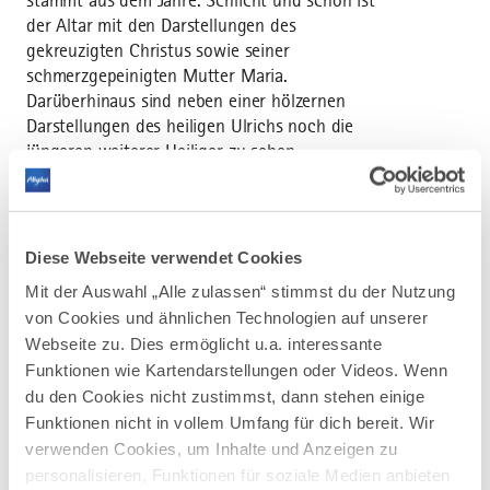
stammt aus dem Jahre. Schlicht und schön ist
der Altar mit den Darstellungen des
gekreuzigten Christus sowie seiner
schmerzgepeinigten Mutter Maria.
Darüberhinaus sind neben einer hölzernen
Darstellungen des heiligen Ulrichs noch die
jüngeren weiterer Heiliger zu sehen.
Diese Webseite verwendet Cookies
Mit der Auswahl „Alle zulassen“ stimmst du der Nutzung
AUF DER ALLGÄU KARTE
von Cookies und ähnlichen Technologien auf unserer
Webseite zu. Dies ermöglicht u.a. interessante
Funktionen wie Kartendarstellungen oder Videos. Wenn
du den Cookies nicht zustimmst, dann stehen einige
Funktionen nicht in vollem Umfang für dich bereit. Wir
verwenden Cookies, um Inhalte und Anzeigen zu
personalisieren, Funktionen für soziale Medien anbieten