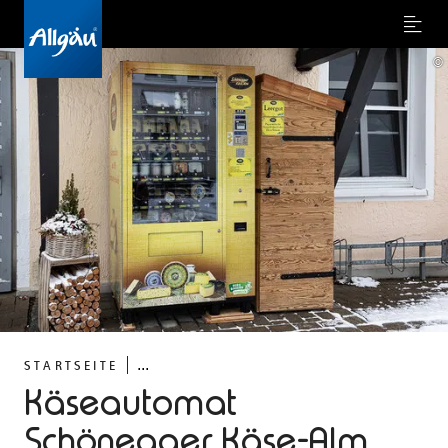
Menu
©
...
STARTSEITE
Käseautomat
Schönegger Käse-Alm