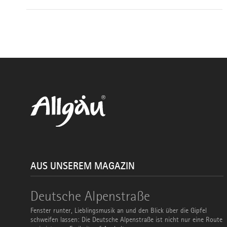
AUS UNSEREM MAGAZIN
Deutsche
Deutsche Alpenstraße
Alpenstraße
Fenster runter, Lieblingsmusik an und den Blick über die Gipfel
schweifen lassen: Die Deutsche Alpenstraße ist nicht nur eine Route