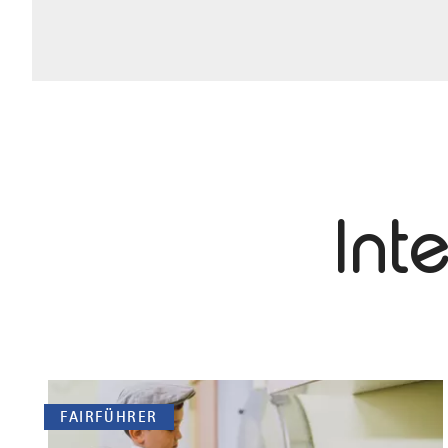
Int
FAIRFÜHRER