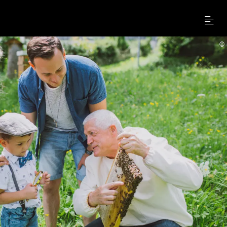
Menu
©