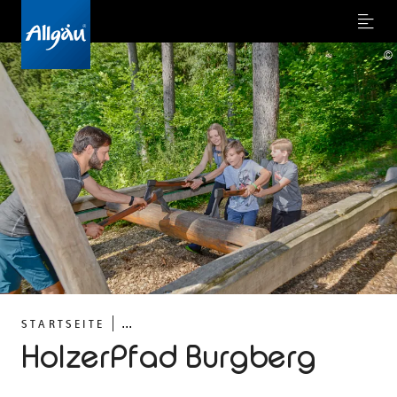
Menu
©
...
STARTSEITE
HolzerPfad Burgberg