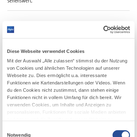
sehenswert.
AUF DER ALLGÄU KARTE
Diese Webseite verwendet Cookies
Mit der Auswahl „Alle zulassen“ stimmst du der Nutzung
von Cookies und ähnlichen Technologien auf unserer
Webseite zu. Dies ermöglicht u.a. interessante
Funktionen wie Kartendarstellungen oder Videos. Wenn
du den Cookies nicht zustimmst, dann stehen einige
Funktionen nicht in vollem Umfang für dich bereit. Wir
verwenden Cookies, um Inhalte und Anzeigen zu
personalisieren, Funktionen für soziale Medien anbieten
zu können und die Zugriffe auf unsere Website zu
analysieren. Außerdem geben wir Informationen zu
Einwilligungsauswahl
deiner Verwendung unserer Website an unsere Partner
Notwendig