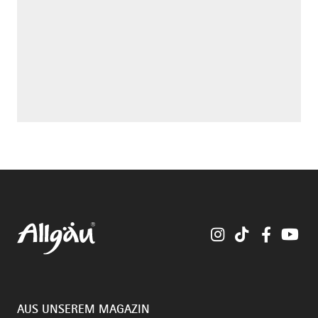
Instagram
TikTok
Faceboo
You
AUS UNSEREM MAGAZIN