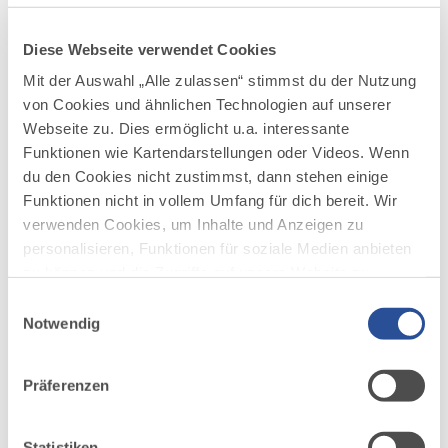
Herbstfest mit traditionellem Viehmarkt
jeweils am 3. Montag im September, Kirchen
Diese Webseite verwendet Cookies
und Kapellen, historischer Kalkofen,
Mit der Auswahl „Alle zulassen“ stimmst du der Nutzung
Dorfmuseum
von Cookies und ähnlichen Technologien auf unserer
Webseite zu. Dies ermöglicht u.a. interessante
Touristische Angebote
Funktionen wie Kartendarstellungen oder Videos. Wenn
du den Cookies nicht zustimmst, dann stehen einige
Beheiztes Freibad, zwei Berghütten,
Funktionen nicht in vollem Umfang für dich bereit. Wir
Sesselbahn auf den Buchenberg, Wanderbus
zur Kenzenhütte, 200 Kilometer beschilderte
verwenden Cookies, um Inhalte und Anzeigen zu
Rad- und Wanderwege,
personalisieren, Funktionen für soziale Medien anbieten
Kletterrouten, geführte Natur- und
zu können und die Zugriffe auf unsere Website zu
Landschaftsführungen, Nordic-Walking-
analysieren. Außerdem geben wir Informationen zu
Einwilligungsauswahl
Kurse, Pferdeschlitten- und kutschfahrten,
deiner Verwendung unserer Website an unsere Partner
Notwendig
Fahrradverleih, Tennishalle,
für soziale Medien, Werbung und Analysen weiter.
Tennisplätze, Vogelbeobachtungsstation,
Unsere Partner führen diese Informationen
Geotop „Flysch am Röthenbach“
Präferenzen
möglicherweise mit weiteren Daten zusammen, die du
ihnen bereitgestellt hast oder die sie im Rahmen Ihrer
Zusätzlich im Winter: Geräumte
Nutzung der Dienste gesammelt haben.
Statistiken