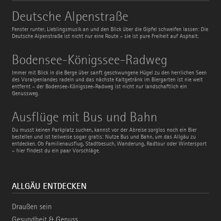
Deutsche
Deutsche Alpenstraße
Alpenstraße
Fenster runter, Lieblingsmusik an und den Blick über die Gipfel schweifen lassen: Die
Deutsche Alpenstraße ist nicht nur eine Route – sie ist pure Freiheit auf Asphalt.
Bodensee-
Bodensee-Königssee-Radweg
Königssee-
Radweg
Immer mit Blick in die Berge über sanft geschwungene Hügel zu den herrlichen Seen
des Voralpenlandes radeln und das nächste Kaltgetränk im Biergarten ist nie weit
entfernt – der Bodensee-Königssee-Radweg ist nicht nur landschaftlich ein
Genussweg.
Ausflüge
Ausflüge mit Bus und Bahn
mit
Bus
Du musst keinen Parkplatz suchen, kannst vor der Abreise sorglos noch ein Bier
und
bestellen und ist teilweise sogar gratis: Nutze Bus und Bahn, um das Allgäu zu
Bahn
entdecken. Ob Familienausflug, Stadtbesuch, Wanderung, Radtour oder Wintersport
– hier findest du ein paar Vorschläge.
ALLGÄU ENTDECKEN
Draußen sein
Gesundheit & Genuss