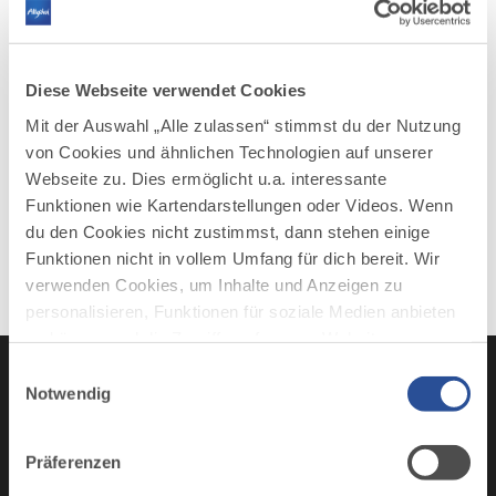
auf Schloss Neuschwanstein und die Berge
sorgt für eine romantische Kulisse. Eine im
See verankerte Badeplattform begeistert die
Gäste. Kleine Urlauber spielen auf dem
Diese Webseite verwendet Cookies
Piratenspielplatz, während die Erwachsenen
Mit der Auswahl „Alle zulassen“ stimmst du der Nutzung
auf der schönen Liegefläche aus Holz und
von Cookies und ähnlichen Technologien auf unserer
Sandstein die herrliche Natur genießen.
Webseite zu. Dies ermöglicht u.a. interessante
Hunde nicht erlaubt.
Funktionen wie Kartendarstellungen oder Videos. Wenn
du den Cookies nicht zustimmst, dann stehen einige
Funktionen nicht in vollem Umfang für dich bereit. Wir
verwenden Cookies, um Inhalte und Anzeigen zu
personalisieren, Funktionen für soziale Medien anbieten
zu können und die Zugriffe auf unsere Website zu
analysieren. Außerdem geben wir Informationen zu
Einwilligungsauswahl
deiner Verwendung unserer Website an unsere Partner
Notwendig
für soziale Medien, Werbung und Analysen weiter.
Instagram
TikTok
Faceboo
You
Unsere Partner führen diese Informationen
Präferenzen
möglicherweise mit weiteren Daten zusammen, die du