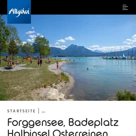
Menu
©
...
STARTSEITE
Forggensee, Badeplatz
Halbinsel Osterreinen