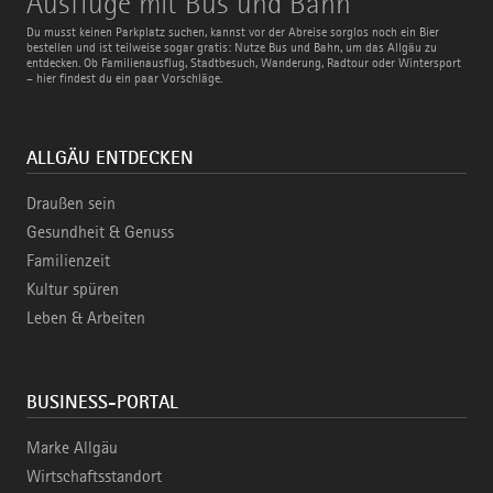
Ausflüge mit Bus und Bahn
mit
Bus
Du musst keinen Parkplatz suchen, kannst vor der Abreise sorglos noch ein Bier
und
bestellen und ist teilweise sogar gratis: Nutze Bus und Bahn, um das Allgäu zu
Bahn
entdecken. Ob Familienausflug, Stadtbesuch, Wanderung, Radtour oder Wintersport
– hier findest du ein paar Vorschläge.
ALLGÄU ENTDECKEN
Draußen sein
Gesundheit & Genuss
Familienzeit
Kultur spüren
Leben & Arbeiten
BUSINESS-PORTAL
Marke Allgäu
Wirtschaftsstandort