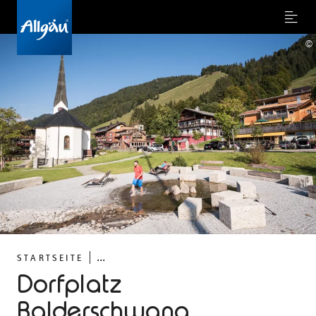
Menu
©
...
STARTSEITE
Dorfplatz
Balderschwang