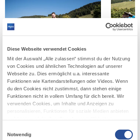
Diese Webseite verwendet Cookies
©
©
Mit der Auswahl „Alle zulassen“ stimmst du der Nutzung
von Cookies und ähnlichen Technologien auf unserer
Webseite zu. Dies ermöglicht u.a. interessante
Funktionen wie Kartendarstellungen oder Videos. Wenn
du den Cookies nicht zustimmst, dann stehen einige
Funktionen nicht in vollem Umfang für dich bereit. Wir
verwenden Cookies, um Inhalte und Anzeigen zu
personalisieren, Funktionen für soziale Medien anbieten
zu können und die Zugriffe auf unsere Website zu
analysieren. Außerdem geben wir Informationen zu
Einwilligungsauswahl
deiner Verwendung unserer Website an unsere Partner
Notwendig