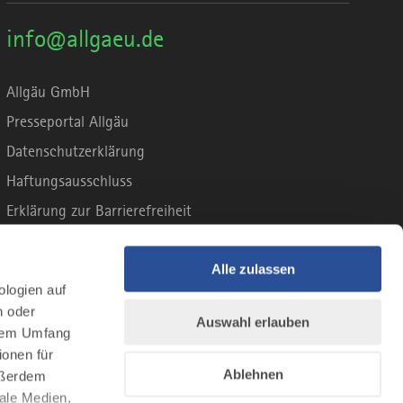
info@allgaeu.de
Allgäu GmbH
Presseportal Allgäu
Datenschutzerklärung
Haftungsausschluss
Erklärung zur Barrierefreiheit
Unsere Haltung zu Künstlicher Intelligenz
Impressum
Alle zulassen
ologien auf
n oder
Auswahl erlauben
llem Umfang
ionen für
Ablehnen
Außerdem
ale Medien,