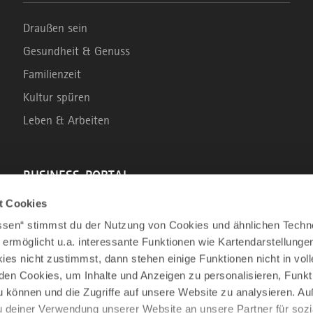
Draußen sein
Gesundheit & Genuss
Familienzeit
Kultur spüren
Leben & Arbeiten
BUSINESS-PORTAL
t Cookies
Marke Allgäu
assen“ stimmst du der Nutzung von Cookies und ähnlichen Techn
Wirtschaftsstandort
 ermöglicht u.a. interessante Funktionen wie Kartendarstellunge
es nicht zustimmst, dann stehen einige Funktionen nicht in vo
Tourismus im Allgäu
nden Cookies, um Inhalte und Anzeigen zu personalisieren, Funkt
Business Service: Angebote für die Region
u können und die Zugriffe auf unsere Website zu analysieren. 
Innovation und Gründung
u deiner Verwendung unserer Website an unsere Partner für sozi