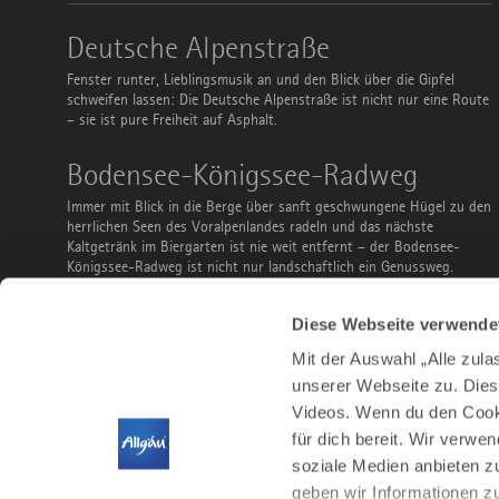
Deutsche
Deutsche Alpenstraße
Alpenstraße
Fenster runter, Lieblingsmusik an und den Blick über die Gipfel
schweifen lassen: Die Deutsche Alpenstraße ist nicht nur eine Route
– sie ist pure Freiheit auf Asphalt.
Bodensee-
Bodensee-Königssee-Radweg
Königssee-
Radweg
Immer mit Blick in die Berge über sanft geschwungene Hügel zu den
herrlichen Seen des Voralpenlandes radeln und das nächste
Kaltgetränk im Biergarten ist nie weit entfernt – der Bodensee-
Königssee-Radweg ist nicht nur landschaftlich ein Genussweg.
Ausflüge
Ausflüge mit Bus und Bahn
Diese Webseite verwende
mit
Bus
Du musst keinen Parkplatz suchen, kannst vor der Abreise sorglos
Mit der Auswahl „Alle zul
und
noch ein Bier bestellen und ist teilweise sogar gratis: Nutze Bus
Bahn
unserer Webseite zu. Dies
und Bahn, um das Allgäu zu entdecken. Ob Familienausflug,
Videos. Wenn du den Cooki
Stadtbesuch, Wanderung, Radtour oder Wintersport – hier findest
du ein paar Vorschläge.
für dich bereit. Wir verwe
soziale Medien anbieten z
geben wir Informationen z