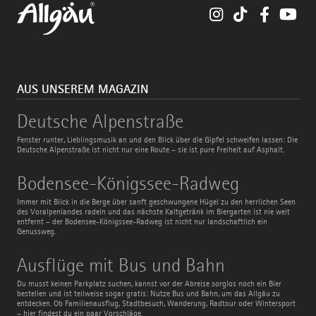
Instagram
TikTok
Faceboo
You
AUS UNSEREM MAGAZIN
Deutsche
Deutsche Alpenstraße
Alpenstraße
Fenster runter, Lieblingsmusik an und den Blick über die Gipfel schweifen lassen: Die
Deutsche Alpenstraße ist nicht nur eine Route – sie ist pure Freiheit auf Asphalt.
Bodensee-
Bodensee-Königssee-Radweg
Königssee-
Radweg
Immer mit Blick in die Berge über sanft geschwungene Hügel zu den herrlichen Seen
des Voralpenlandes radeln und das nächste Kaltgetränk im Biergarten ist nie weit
entfernt – der Bodensee-Königssee-Radweg ist nicht nur landschaftlich ein
Genussweg.
Ausflüge
Ausflüge mit Bus und Bahn
mit
Bus
Du musst keinen Parkplatz suchen, kannst vor der Abreise sorglos noch ein Bier
und
bestellen und ist teilweise sogar gratis: Nutze Bus und Bahn, um das Allgäu zu
Bahn
entdecken. Ob Familienausflug, Stadtbesuch, Wanderung, Radtour oder Wintersport
– hier findest du ein paar Vorschläge.