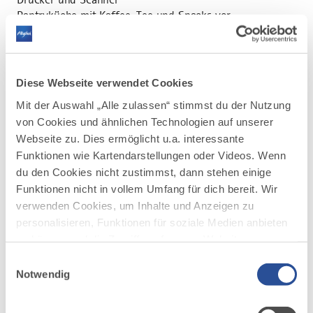
Pantryküche mit Kaffee, Tee und Snacks vor
free
Parkplätze für Gäste direkt vor der Tür
wöchentlicher Putzservice.
Die
ehemalige Schalterhalle
soll auch in
Diese Webseite verwendet Cookies
Zukunft einen Ort für kurze
Mit der Auswahl „Alle zulassen“ stimmst du der Nutzung
Gespräche zwischen den Co-Workern bieten.
von Cookies und ähnlichen Technologien auf unserer
Durch die Modernisierung und Ausstattung
Webseite zu. Dies ermöglicht u.a. interessante
des Gebäudes, sind geschlossene Büros,
Funktionen wie Kartendarstellungen oder Videos. Wenn
offene Arbeitsplätze sowie ein
du den Cookies nicht zustimmst, dann stehen einige
Konferenzraum entstanden. Wenn nicht
Funktionen nicht in vollem Umfang für dich bereit. Wir
gerade gearbeitet wird, können Geburtstage,
verwenden Cookies, um Inhalte und Anzeigen zu
Feiern und andere Events hier stattfinden. Ein
personalisieren, Funktionen für soziale Medien anbieten
gutes Miteinander steht an erster Stelle. Die
zu können und die Zugriffe auf unsere Website zu
gemeinsame Nutzung der verschiedenen, von
analysieren. Außerdem geben wir Informationen zu
uns bereitgestellten Ressourcen fördert den
Einwilligungsauswahl
Gedanken des Teilens.
deiner Verwendung unserer Website an unsere Partner
Notwendig
für soziale Medien, Werbung und Analysen weiter.
Unsere Partner führen diese Informationen