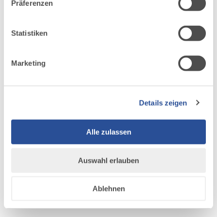
Präferenzen
möglicherweise mit weiteren Daten zusammen, die du
ihnen bereitgestellt hast oder die sie im Rahmen Ihrer
Nutzung der Dienste gesammelt haben.
Statistiken
Marketing
Details zeigen
Alle zulassen
Auswahl erlauben
©
©
Ablehnen