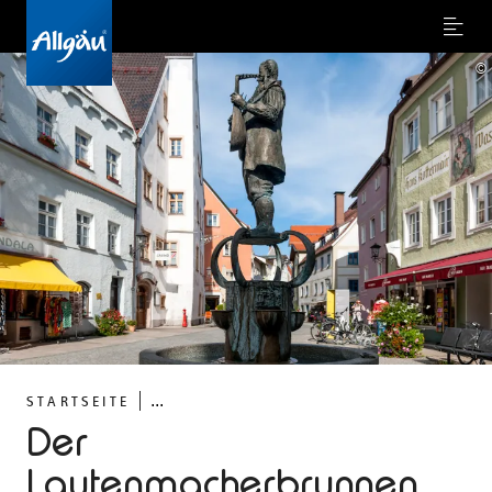
Menu
©
...
STARTSEITE
Der
Lautenmacherbrunnen