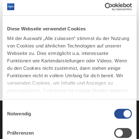
Diese Webseite verwendet Cookies
Mit der Auswahl „Alle zulassen“ stimmst du der Nutzung
von Cookies und ähnlichen Technologien auf unserer
Webseite zu. Dies ermöglicht u.a. interessante
Funktionen wie Kartendarstellungen oder Videos. Wenn
du den Cookies nicht zustimmst, dann stehen einige
Funktionen nicht in vollem Umfang für dich bereit. Wir
verwenden Cookies, um Inhalte und Anzeigen zu
personalisieren, Funktionen für soziale Medien anbieten
zu können und die Zugriffe auf unsere Website zu
analysieren. Außerdem geben wir Informationen zu
Einwilligungsauswahl
deiner Verwendung unserer Website an unsere Partner
Notwendig
für soziale Medien, Werbung und Analysen weiter.
Instagram
TikTok
Faceboo
You
Unsere Partner führen diese Informationen
Präferenzen
möglicherweise mit weiteren Daten zusammen, die du