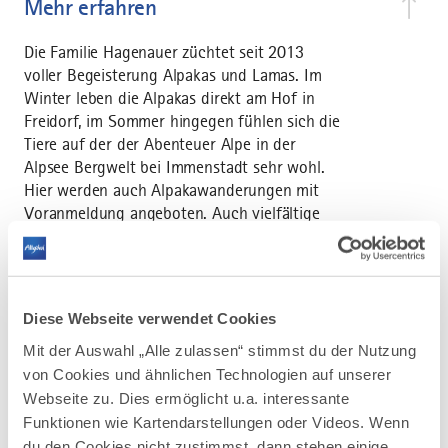
Mehr erfahren
Die Familie Hagenauer züchtet seit 2013
voller Begeisterung Alpakas und Lamas. Im
Winter leben die Alpakas direkt am Hof in
Freidorf, im Sommer hingegen fühlen sich die
Tiere auf der der Abenteuer Alpe in der
Alpsee Bergwelt bei Immenstadt sehr wohl.
Hier werden auch Alpakawanderungen mit
Voranmeldung angeboten. Auch vielfältige
Produkte aus Alpakawolle werden zum
Verkauf angeboten. Dazu gehören z.B. feines
Strickgarn, kuschelige Socken, Filzeinlege-
Sohlen oder sogar Stofftiere.
Diese Webseite verwendet Cookies
Mit der Auswahl „Alle zulassen“ stimmst du der Nutzung
von Cookies und ähnlichen Technologien auf unserer
Webseite zu. Dies ermöglicht u.a. interessante
Funktionen wie Kartendarstellungen oder Videos. Wenn
du den Cookies nicht zustimmst, dann stehen einige