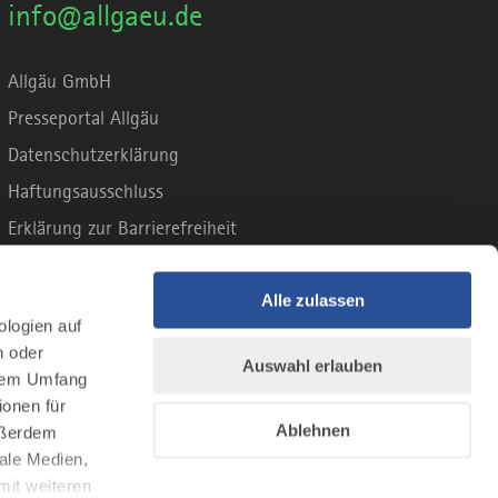
info@allgaeu.de
Allgäu GmbH
Presseportal Allgäu
Datenschutzerklärung
Haftungsausschluss
Erklärung zur Barrierefreiheit
Unsere Haltung zu Künstlicher Intelligenz
Impressum
Alle zulassen
ologien auf
n oder
Auswahl erlauben
llem Umfang
ionen für
Ablehnen
Außerdem
ale Medien,
mit weiteren