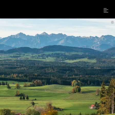
Menu
©