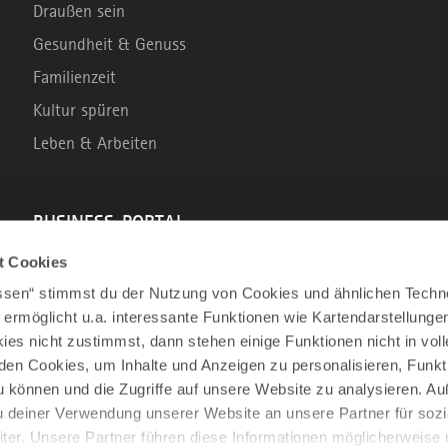
Draußen sein
Gesundheit & Genuss
Familienzeit
Kultur spüren
Leben & Arbeiten
BUSINESS-PORTAL
t Cookies
Marke Allgäu
assen“ stimmst du der Nutzung von Cookies und ähnlichen Techn
Wirtschaftsstandort
 ermöglicht u.a. interessante Funktionen wie Kartendarstellunge
es nicht zustimmst, dann stehen einige Funktionen nicht in vo
Tourismus im Allgäu
nden Cookies, um Inhalte und Anzeigen zu personalisieren, Funkt
Business Service: Angebote für die Region
u können und die Zugriffe auf unsere Website zu analysieren. 
Innovation und Gründung
u deiner Verwendung unserer Website an unsere Partner für sozi
er. Unsere Partner führen diese Informationen möglicherweise 