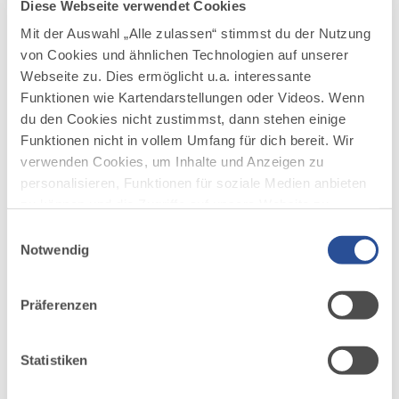
Diese Webseite verwendet Cookies
angeboten. In der Feldenkrais Methode®
werden Gruppenstunden (ATM)® und
Mit der Auswahl „Alle zulassen“ stimmst du der Nutzung
Einzelstunden (FI)® angeboten.
von Cookies und ähnlichen Technologien auf unserer
Lernen leichter zu gestalten, um Bewegung
Webseite zu. Dies ermöglicht u.a. interessante
neu zu erleben und uns selbst und anderen zu
Funktionen wie Kartendarstellungen oder Videos. Wenn
helfen, ist unser Anliegen.
du den Cookies nicht zustimmst, dann stehen einige
Funktionen nicht in vollem Umfang für dich bereit. Wir
verwenden Cookies, um Inhalte und Anzeigen zu
personalisieren, Funktionen für soziale Medien anbieten
zu können und die Zugriffe auf unsere Website zu
analysieren. Außerdem geben wir Informationen zu
Einwilligungsauswahl
AUF DER ALLGÄU KARTE
deiner Verwendung unserer Website an unsere Partner
Notwendig
für soziale Medien, Werbung und Analysen weiter.
Unsere Partner führen diese Informationen
Präferenzen
möglicherweise mit weiteren Daten zusammen, die du
ihnen bereitgestellt hast oder die sie im Rahmen Ihrer
Nutzung der Dienste gesammelt haben.
Statistiken