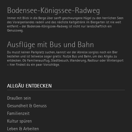
Bodensee-
Bodensee-Königssee-Radweg
Königssee-
Radweg
Immer mit Blick in die Berge über sanft geschwungene Hügel zu den herrlichen Seen
des Voralpenlandes radeln und das nächste Kaltgetränk im Biergarten ist nie weit
entfernt – der Bodensee-Königssee-Radweg ist nicht nur landschaftlich ein
Genussweg.
Ausflüge
Ausflüge mit Bus und Bahn
mit
Bus
Du musst keinen Parkplatz suchen, kannst vor der Abreise sorglos noch ein Bier
und
bestellen und ist teilweise sogar gratis: Nutze Bus und Bahn, um das Allgäu zu
Bahn
entdecken. Ob Familienausflug, Stadtbesuch, Wanderung, Radtour oder Wintersport
– hier findest du ein paar Vorschläge.
ALLGÄU ENTDECKEN
Draußen sein
Gesundheit & Genuss
Familienzeit
Kultur spüren
Leben & Arbeiten