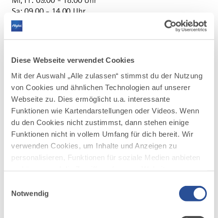
Mi, Fr: 09.00 - 18.00 Uhr
Sa: 09.00 - 14.00 Uhr
Führung:
Sie möchten hautnah erleben, wie ein aus der
Frucht am Baum der edle Tropfen in die
Diese Webseite verwendet Cookies
Flasche kommt? Dann ist unsere Führung,
jeden Mittwoch um 16:30 Uhr, genau das
Mit der Auswahl „Alle zulassen“ stimmst du der Nutzung
Richtige für Sie. Bitte melden Sie sich vorab
von Cookies und ähnlichen Technologien auf unserer
telefonisch an unter 08376 929 920.
Webseite zu. Dies ermöglicht u.a. interessante
Funktionen wie Kartendarstellungen oder Videos. Wenn
Führung mit anschließender Verkostung,
du den Cookies nicht zustimmst, dann stehen einige
Dauer ca. 1 Stunde
Funktionen nicht in vollem Umfang für dich bereit. Wir
verwenden Cookies, um Inhalte und Anzeigen zu
Kosten pro Person 4,50 €
personalisieren, Funktionen für soziale Medien anbieten
Gruppenführungen/Einzelführungen nach
zu können und die Zugriffe auf unsere Website zu
Vereinbarung vorab
analysieren. Außerdem geben wir Informationen zu
Einwilligungsauswahl
deiner Verwendung unserer Website an unsere Partner
Notwendig
für soziale Medien, Werbung und Analysen weiter.
Unsere Partner führen diese Informationen