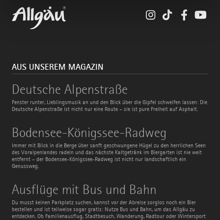
Instagram
TikTok
Faceboo
You
AUS UNSEREM MAGAZIN
Deutsche
Deutsche Alpenstraße
Alpenstraße
Fenster runter, Lieblingsmusik an und den Blick über die Gipfel schweifen lassen: Die
Deutsche Alpenstraße ist nicht nur eine Route – sie ist pure Freiheit auf Asphalt.
Bodensee-
Bodensee-Königssee-Radweg
Königssee-
Radweg
Immer mit Blick in die Berge über sanft geschwungene Hügel zu den herrlichen Seen
des Voralpenlandes radeln und das nächste Kaltgetränk im Biergarten ist nie weit
entfernt – der Bodensee-Königssee-Radweg ist nicht nur landschaftlich ein
Genussweg.
Ausflüge
Ausflüge mit Bus und Bahn
mit
Bus
Du musst keinen Parkplatz suchen, kannst vor der Abreise sorglos noch ein Bier
und
bestellen und ist teilweise sogar gratis: Nutze Bus und Bahn, um das Allgäu zu
Bahn
entdecken. Ob Familienausflug, Stadtbesuch, Wanderung, Radtour oder Wintersport