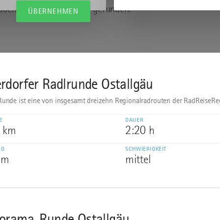
aben 13 Treffer für dich gefunden.
ÜBERNEHMEN
VORHERIGE TREFFER LADEN
rdorfer Radlrunde Ostallgäu
Runde ist eine von insgesamt dreizehn Regionalradrouten der RadReiseRe
Z
DAUER
7 km
2:20 h
EG
SCHWIERIGKEIT
 m
mittel
orama-Runde Ostallgäu