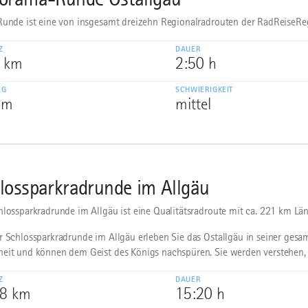
Runde ist eine von insgesamt dreizehn Regionalradrouten der RadReiseRe
Z
DAUER
1 km
2:50 h
EG
SCHWIERIGKEIT
 m
mittel
lossparkradrunde im Allgäu
hlossparkradrunde im Allgäu ist eine Qualitätsradroute mit ca. 221 km Lä
r Schlossparkradrunde im Allgäu erleben Sie das Ostallgäu in seiner gesam
eit und können dem Geist des Königs nachspüren. Sie werden verstehen,
Z
DAUER
,8 km
15:20 h