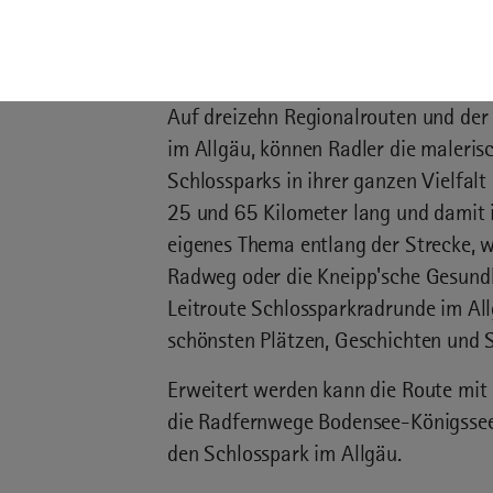
Auf dreizehn Regionalrouten und der
im Allgäu, können Radler die maleris
Schlossparks in ihrer ganzen Vielfalt
25 und 65 Kilometer lang und damit id
eigenes Thema entlang der Strecke,
Radweg oder die Kneipp'sche Gesundh
Leitroute Schlossparkradrunde im Al
schönsten Plätzen, Geschichten und 
Erweitert werden kann die Route mit
die Radfernwege Bodensee-Königsse
den Schlosspark im Allgäu.