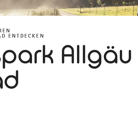
REN
AD ENTDECKEN
spark Allgäu
ad