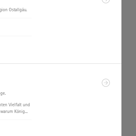
gion Ostallgäu.
nge.
ten Vielfalt und
 warum König...