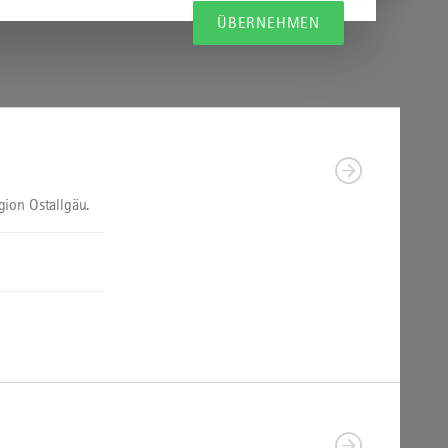
ÜBERNEHMEN
gion Ostallgäu.