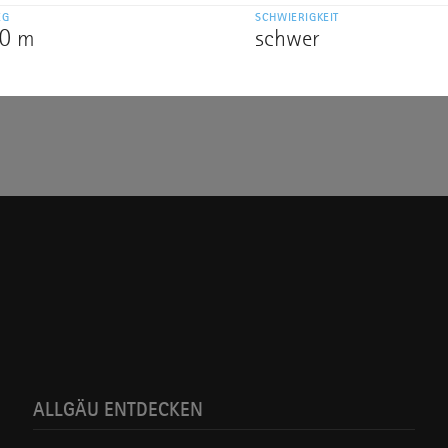
EG
SCHWIERIGKEIT
00 m
schwer
ALLGÄU ENTDECKEN