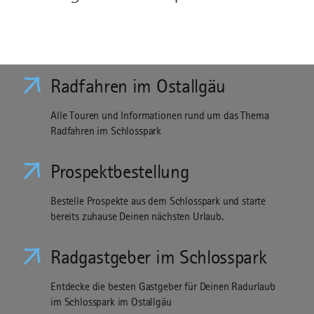
Radfahren im Ostallgäu
Alle Touren und Informationen rund um das Thema
Radfahren im Schlosspark
Prospektbestellung
Bestelle Prospekte aus dem Schlosspark und starte
bereits zuhause Deinen nächsten Urlaub.
Radgastgeber im Schlosspark
Entdecke die besten Gastgeber für Deinen Radurlaub
im Schlosspark im Ostallgäu