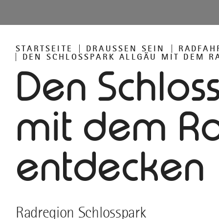
STARTSEITE
DRAUSSEN SEIN
RADFAH
DEN SCHLOSSPARK ALLGÄU MIT DEM R
Den Schlos
mit dem R
entdecken
Radregion Schlosspark