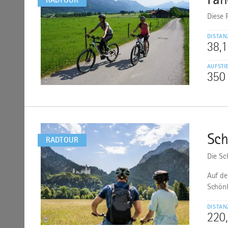
Diese 
DISTAN
38,
AUFSTI
350
©
mehr
dazu
Sch
3
RADTOUR
Die Sc
Auf de
Schönh
DISTAN
220
©