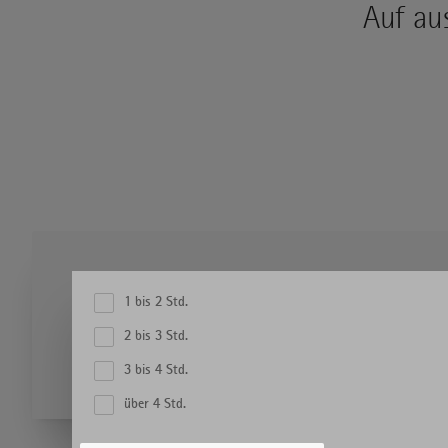
Auf au
DAUER
1 bis 2 Std.
Dauer
2 bis 3 Std.
Filter zurücksetzen
3 bis 4 Std.
über 4 Std.