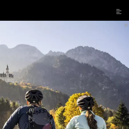
Menu
©