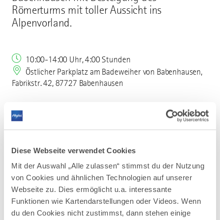
Römerturms mit toller Aussicht ins
Alpenvorland.
10:00-14:00 Uhr, 4:00 Stunden
Östlicher Parkplatz am Badeweiher von Babenhausen,
Fabrikstr. 42, 87727 Babenhausen
Mehr erfahren
Diese Webseite verwendet Cookies
Von Babenhausen über Weinried nach
Mit der Auswahl „Alle zulassen“ stimmst du der Nutzung
Oberschönegg zum Römerturm. Weiter zum
von Cookies und ähnlichen Technologien auf unserer
Feldkreuz, wo im Jahr 1530 Martin Luther auf
Webseite zu. Dies ermöglicht u.a. interessante
Wallfahrer getroffen ist (eine sehr
Funktionen wie Kartendarstellungen oder Videos. Wenn
interessante Geschichte verbirgt sich
du den Cookies nicht zustimmst, dann stehen einige
dahinter). Über Weinried zurück zum