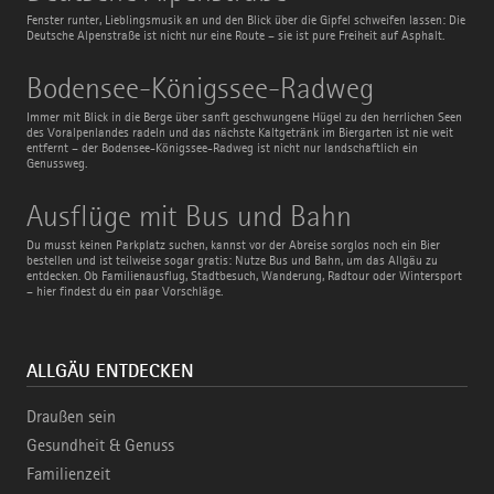
Fenster runter, Lieblingsmusik an und den Blick über die Gipfel schweifen lassen: Die
Deutsche Alpenstraße ist nicht nur eine Route – sie ist pure Freiheit auf Asphalt.
Bodensee-
Bodensee-Königssee-Radweg
Königssee-
Radweg
Immer mit Blick in die Berge über sanft geschwungene Hügel zu den herrlichen Seen
des Voralpenlandes radeln und das nächste Kaltgetränk im Biergarten ist nie weit
entfernt – der Bodensee-Königssee-Radweg ist nicht nur landschaftlich ein
Genussweg.
Ausflüge
Ausflüge mit Bus und Bahn
mit
Bus
Du musst keinen Parkplatz suchen, kannst vor der Abreise sorglos noch ein Bier
und
bestellen und ist teilweise sogar gratis: Nutze Bus und Bahn, um das Allgäu zu
Bahn
entdecken. Ob Familienausflug, Stadtbesuch, Wanderung, Radtour oder Wintersport
– hier findest du ein paar Vorschläge.
ALLGÄU ENTDECKEN
Draußen sein
Gesundheit & Genuss
Familienzeit