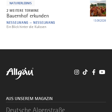
dazu
NATURERLEBNIS
2 WEITERE TERMINE
©
Bauernhof erkunden
5
13.08.2026
NESSELWANG — NESSELWANG
Ein Blick hinter die Kulissen
Instagram
TikTok
Faceboo
You
AUS UNSEREM MAGAZIN
Deutsche
Deutsche Alpenstraße
Alpenstraße