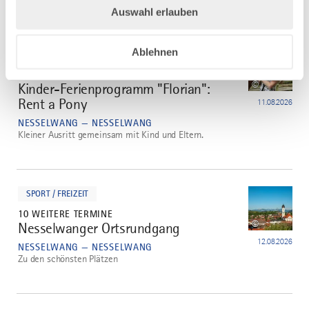
Auswahl erlauben
mehr
dazu
Ablehnen
NATURERLEBNIS
3 WEITERE TERMINE
©
Kinder-Ferienprogramm "Florian":
3
Rent a Pony
11.08.2026
NESSELWANG — NESSELWANG
Kleiner Ausritt gemeinsam mit Kind und Eltern.
mehr
dazu
SPORT / FREIZEIT
10 WEITERE TERMINE
©
Nesselwanger Ortsrundgang
4
12.08.2026
NESSELWANG — NESSELWANG
Zu den schönsten Plätzen
mehr