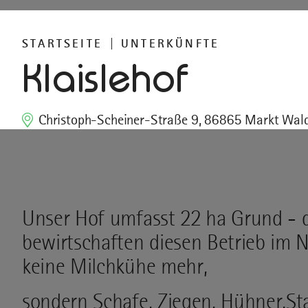
STARTSEITE
UNTERKÜNFTE
Klaislehof
Christoph-Scheiner-Straße 9, 86865 Markt Wal
Unser Hof umfasst 22 ha Grund - 
bewirtschaften diesen Betrieb im 
keine Milchkühe mehr,
sondern Schafe, Ziegen, Hühner,S