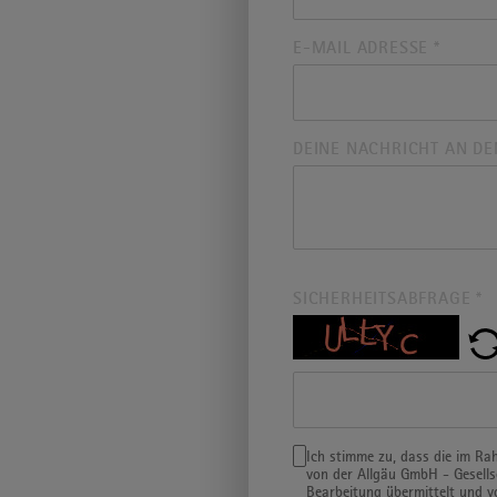
E-MAIL ADRESSE
*
DEINE NACHRICHT AN D
SICHERHEITSABFRAGE
*
Ich stimme zu, dass die im R
von der Allgäu GmbH - Gesell
Bearbeitung übermittelt und v