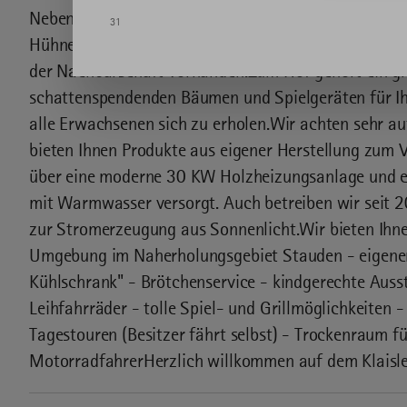
Nebenerwerb, darum halten wir keine Milchkühe mehr
31
Hühner,Stallhasen und auch Mutterkühe mit Kälbern 
der Nachbarschaft vorhanden.Zum Hof gehört ein gr
schattenspendenden Bäumen und Spielgeräten für Ihr
alle Erwachsenen sich zu erholen.Wir achten sehr a
bieten Ihnen Produkte aus eigener Herstellung zum
über eine moderne 30 KW Holzheizungsanlage und e
mit Warmwasser versorgt. Auch betreiben wir seit 
zur Stromerzeugung aus Sonnenlicht.Wir bieten Ihne
Umgebung im Naherholungsgebiet Stauden - eigener 
Kühlschrank" - Brötchenservice - kindgerechte Ausst
Leihfahrräder - tolle Spiel- und Grillmöglichkeiten 
Tagestouren (Besitzer fährt selbst) - Trockenraum fü
MotorradfahrerHerzlich willkommen auf dem Klaisl