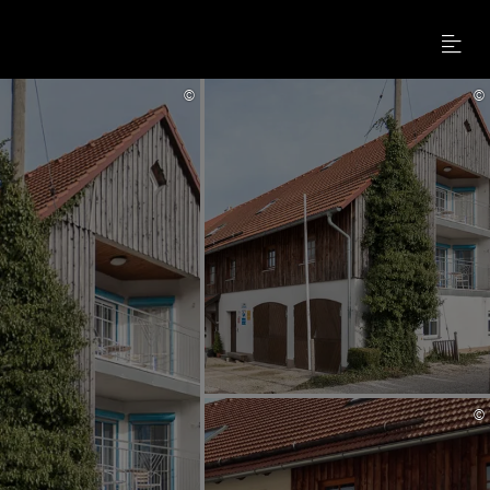
Menu
©
©
©