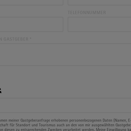
TELEFONNUMMER
EN GASTGEBER
*
ahmen meiner Gastgeberanfrage erhobenen personenbezogenen Daten (Namen, E-M
schaft für Standort und Tourismus auch an den von mir ausgewählten Gastgebe
on diesen zu entsprechenden Zwecken verarbeitet werden. Meine Einwilligung kan