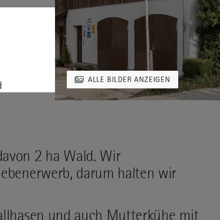
ALLE BILDER ANZEIGEN
d
davon 2 ha Wald. Wir
Nebenerwerb, darum halten wir
tallhasen und auch Mutterkühe mit