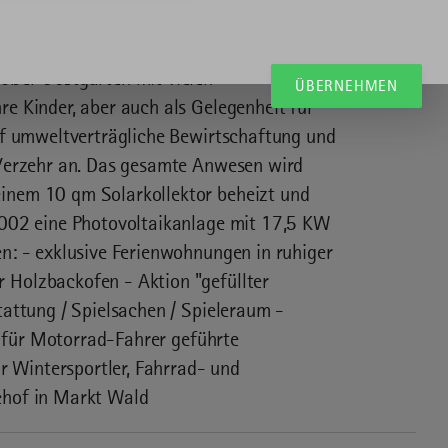
, sondern Schafe, Ziegen,
auf dem Hof. Reitmöglichkeiten sind in
oßer Obstgarten mit vielen
ÜBERNEHMEN
e Kinder, aber auch als Gelegenheit für
uf umweltverträgliche Bewirtschaftung und
 Verzehr an. Das gesamte Anwesen wird
inem 10 qm Solarkollektor beheizt und
2002 eine Photovoltaikanlage mit 17,5 KW
n: - exklusive Ferienwohnungen in ruhiger
Holzbackofen - Aktion "gefüllter
attung / Spielsachen / Spieleraum -
- für Motorrad-Fahrer geführte
r Wintersportler, Fahrrad- und
ehof in Markt Wald