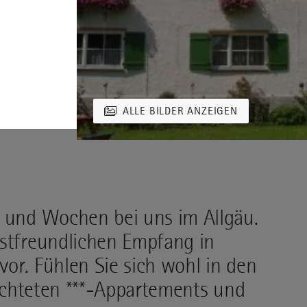
ALLE BILDER ANZEIGEN
e und Wochen bei uns im Allgäu.
astfreundlichen Empfang in
or. Fühlen Sie sich wohl in den
erichteten ***-Appartements und