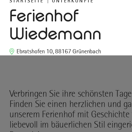
STARTSEITE
UNTERKÜNFTE
Ferienhof
Wiedemann
Ebratshofen 10, 88167 Grünenbach
Verbringen Sie ihre schönsten Tag
Finden Sie einen herzlichen und g
unserem Ferienhof mit Geschichte v
liebevoll im bäuerlichen Stil eing