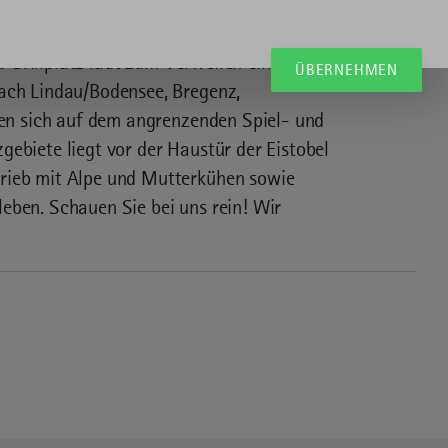
mit Geschichte vor. Fühlen Sie sich wohl
 ***-Appartements und Doppelzimmern.
Grillplatz lädt zum Verweilen ein. Unser
ÜBERNEHMEN
nach Lindau/Bodensee, Bregenz,
nnen sich auf dem angrenzenden Spiel- und
gebiete liegt vor der Haustür der Eistobel
trieb mit Alpe und Mutterkühen sowie
eben. Schauen Sie bei uns rein! Wir