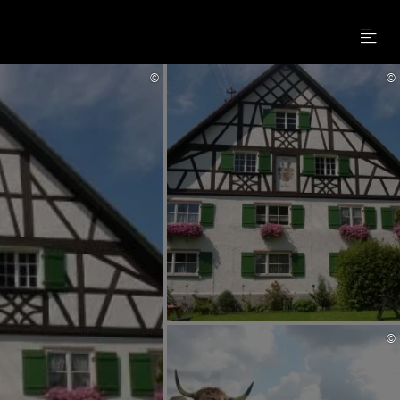
Menu
©
©
©