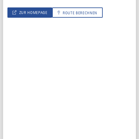
31
1
2
3
4
5
6
ZUR HOMEPAGE
ROUTE BERECHNEN
MARKENPARTNER
Urlaub auf dem Bauernhof
QUALITÄTSPARTNER
Familie
KONTAKT
Ferienhof Friedberger (Kaltental - Frankenhofen) -
Hauptstraße 65
87662 Kaltental
08345 1573
rosifriedberger@yahoo.de