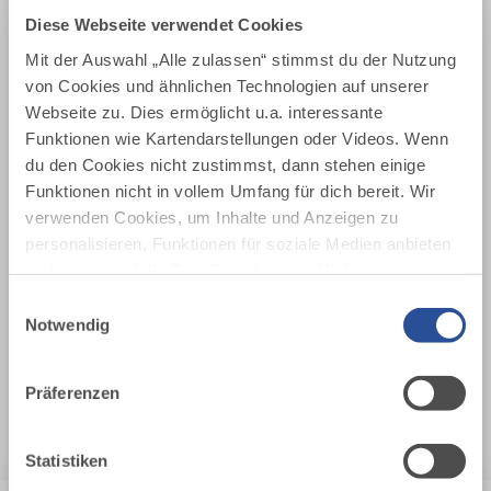
Diese Webseite verwendet Cookies
Mit der Auswahl „Alle zulassen“ stimmst du der Nutzung
von Cookies und ähnlichen Technologien auf unserer
Webseite zu. Dies ermöglicht u.a. interessante
Funktionen wie Kartendarstellungen oder Videos. Wenn
du den Cookies nicht zustimmst, dann stehen einige
Funktionen nicht in vollem Umfang für dich bereit. Wir
verwenden Cookies, um Inhalte und Anzeigen zu
personalisieren, Funktionen für soziale Medien anbieten
zu können und die Zugriffe auf unsere Website zu
analysieren. Außerdem geben wir Informationen zu
Einwilligungsauswahl
deiner Verwendung unserer Website an unsere Partner
Notwendig
für soziale Medien, Werbung und Analysen weiter.
Unsere Partner führen diese Informationen
FERIENHOF FRIEDBERGER
Präferenzen
möglicherweise mit weiteren Daten zusammen, die du
Unverbindlich anfragen
ihnen bereitgestellt hast oder die sie im Rahmen Ihrer
Nutzung der Dienste gesammelt haben.
Statistiken