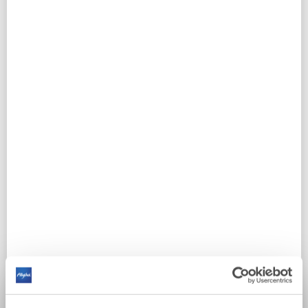
Anschluß zum Ostallgäuer Radwegnetz,
Sachsenrieder Bähnle, Pfaffenwinkel und
Romantische Straße. Oder schauen Sie
unserem Käser über die Schulter und erleben
wie aus Rohmilch feinster BIO-Heumilchkäse
entsteht. Gerne dürfen Sie auch feinstes
Speiseeis bei der Produktion kosten.Wir
freuen uns auf Sie! Bitte besuchen Sie auch
unsere Homepage unter ----
www.kaeswerkstatt.de------ und unser
Bewertungsportal auf der Plattform von
"airbnb"Herzliche Grüße Familie Friedberger
AUF DER ALLGÄU KARTE