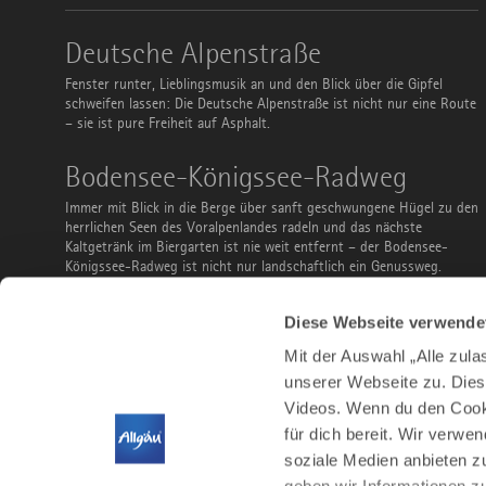
Deutsche
Deutsche Alpenstraße
Alpenstraße
Fenster runter, Lieblingsmusik an und den Blick über die Gipfel
schweifen lassen: Die Deutsche Alpenstraße ist nicht nur eine Route
– sie ist pure Freiheit auf Asphalt.
Bodensee-
Bodensee-Königssee-Radweg
Königssee-
Radweg
Immer mit Blick in die Berge über sanft geschwungene Hügel zu den
herrlichen Seen des Voralpenlandes radeln und das nächste
Kaltgetränk im Biergarten ist nie weit entfernt – der Bodensee-
Königssee-Radweg ist nicht nur landschaftlich ein Genussweg.
Ausflüge
Ausflüge mit Bus und Bahn
Diese Webseite verwende
mit
Bus
Du musst keinen Parkplatz suchen, kannst vor der Abreise sorglos
Mit der Auswahl „Alle zul
und
noch ein Bier bestellen und ist teilweise sogar gratis: Nutze Bus
Bahn
unserer Webseite zu. Dies
und Bahn, um das Allgäu zu entdecken. Ob Familienausflug,
Videos. Wenn du den Cooki
Stadtbesuch, Wanderung, Radtour oder Wintersport – hier findest
du ein paar Vorschläge.
für dich bereit. Wir verwe
soziale Medien anbieten z