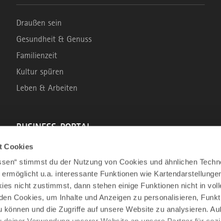
Draußen sein
Gesundheit & Genuss
Familienzeit
Kultur spüren
Leben & Arbeiten
BUSINESS-PORTAL
t Cookies
Marke Allgäu
assen“ stimmst du der Nutzung von Cookies und ähnlichen Techn
Wirtschaftsstandort
 ermöglicht u.a. interessante Funktionen wie Kartendarstellunge
es nicht zustimmst, dann stehen einige Funktionen nicht in vo
Tourismus im Allgäu
nden Cookies, um Inhalte und Anzeigen zu personalisieren, Funkt
Business Service: Angebote für die Region
u können und die Zugriffe auf unsere Website zu analysieren. 
Innovation und Gründung