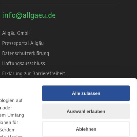
info@allgaeu.de
Allgäu GmbH
Presseportal Allgäu
Datenschutzerklärung
Haftungsausschluss
Erklärung zur Barrierefreiheit
Unsere Haltung zu Künstlicher Intelligenz
Impressum
Alle zulassen
ologien auf
n oder
Auswahl erlauben
llem Umfang
ionen für
Ablehnen
Außerdem