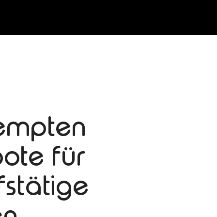
empten
ote für
fstätige
n.