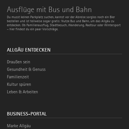
Ausflüge
Ausflüge mit Bus und Bahn
mit
Bus
Du musst keinen Parkplatz suchen, kannst vor der Abreise sorglos noch ein Bier
und
bestellen und ist teilweise sogar gratis: Nutze Bus und Bahn, um das Allgäu zu
Bahn
entdecken. Ob Familienausflug, Stadtbesuch, Wanderung, Radtour oder Wintersport
– hier findest du ein paar Vorschläge.
ALLGÄU ENTDECKEN
Draußen sein
Gesundheit & Genuss
Familienzeit
Kultur spüren
Leben & Arbeiten
BUSINESS-PORTAL
Marke Allgäu