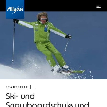
Menu
...
STARTSEITE
Ski- und
Snowboardschule und