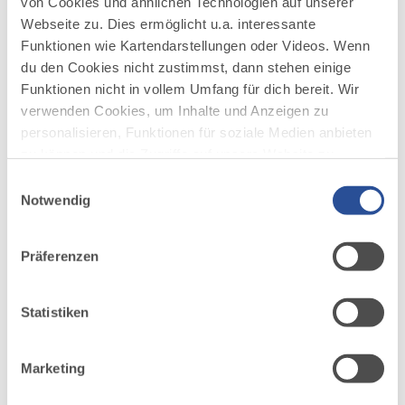
von Cookies und ähnlichen Technologien auf unserer
sehen Sie selbst.
Webseite zu. Dies ermöglicht u.a. interessante
Funktionen wie Kartendarstellungen oder Videos. Wenn
du den Cookies nicht zustimmst, dann stehen einige
Funktionen nicht in vollem Umfang für dich bereit. Wir
verwenden Cookies, um Inhalte und Anzeigen zu
personalisieren, Funktionen für soziale Medien anbieten
AUF DER ALLGÄU KARTE
zu können und die Zugriffe auf unsere Website zu
analysieren. Außerdem geben wir Informationen zu
Einwilligungsauswahl
deiner Verwendung unserer Website an unsere Partner
Notwendig
für soziale Medien, Werbung und Analysen weiter.
Unsere Partner führen diese Informationen
Präferenzen
möglicherweise mit weiteren Daten zusammen, die du
ihnen bereitgestellt hast oder die sie im Rahmen Ihrer
Nutzung der Dienste gesammelt haben.
Statistiken
Marketing