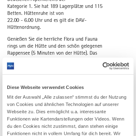
Kategorie 1. Sie hat 189 Lagerplätze und 115
Betten. Hüttenruhe ist von
22.00 - 6.00 Uhr und es gilt die DAV-
Hüttenordnung.
Genießen Sie die herrliche Flora und Fauna
rings um die Hütte und den schön gelegenen
Rappensee (5 Minuten von der Hütte). Das
Panorama mit Blick auf den Widderstein, den
Mindelheimer Klettersteig und Oberstdorf
wird Sie begeistern.
Diese Webseite verwendet Cookies
Mit der Auswahl „Alle zulassen“ stimmst du der Nutzung
von Cookies und ähnlichen Technologien auf unserer
Webseite zu. Dies ermöglicht u.a. interessante
Funktionen wie Kartendarstellungen oder Videos. Wenn
AUF DER ALLGÄU KARTE
du den Cookies nicht zustimmst, dann stehen einige
Funktionen nicht in vollem Umfang für dich bereit. Wir