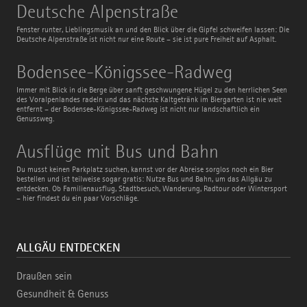
Deutsche
Deutsche Alpenstraße
Alpenstraße
Fenster runter, Lieblingsmusik an und den Blick über die Gipfel schweifen lassen: Die
Deutsche Alpenstraße ist nicht nur eine Route – sie ist pure Freiheit auf Asphalt.
Bodensee-
Bodensee-Königssee-Radweg
Königssee-
Radweg
Immer mit Blick in die Berge über sanft geschwungene Hügel zu den herrlichen Seen
des Voralpenlandes radeln und das nächste Kaltgetränk im Biergarten ist nie weit
entfernt – der Bodensee-Königssee-Radweg ist nicht nur landschaftlich ein
Genussweg.
Ausflüge
Ausflüge mit Bus und Bahn
mit
Bus
Du musst keinen Parkplatz suchen, kannst vor der Abreise sorglos noch ein Bier
und
bestellen und ist teilweise sogar gratis: Nutze Bus und Bahn, um das Allgäu zu
Bahn
entdecken. Ob Familienausflug, Stadtbesuch, Wanderung, Radtour oder Wintersport
– hier findest du ein paar Vorschläge.
ALLGÄU ENTDECKEN
Draußen sein
Gesundheit & Genuss