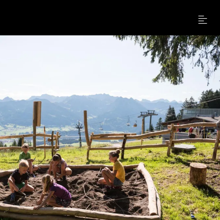
Menu
©