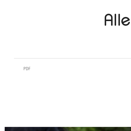
All
PDF