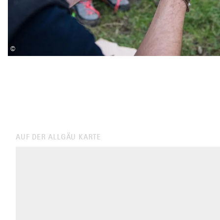
©
AUF DER ALLGÄU KARTE