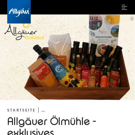
Menu
©
...
STARTSEITE
Allgäuer Ölmühle -
exklusives