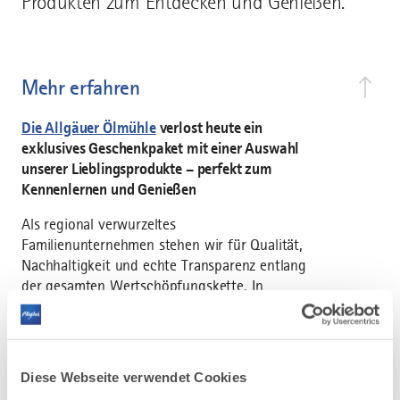
Produkten zum Entdecken und Genießen.
Mehr erfahren
Die Allgäuer Ölmühle
verlost heute ein
exklusives Geschenkpaket mit einer Auswahl
unserer Lieblingsprodukte – perfekt zum
Kennenlernen und Genießen
Als regional verwurzeltes
Familienunternehmen stehen wir für Qualität,
Nachhaltigkeit und echte Transparenz entlang
der gesamten Wertschöpfungskette. In
unserer bio- und demeter-zertifizierten
Manufaktur in Kempten produzieren wir
kaltgepresste Öle, aromatische Essige sowie
feine Mehle und Proteine – natürlich in 100
Diese Webseite verwendet Cookies
% Bio-Qualität.