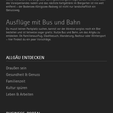
des Voralpenlandes radeln und das nächste Kaltgetränk im Biergarten ist nie weit
entfernt – der Bodensee-Königssee-Radweg ist nicht nur landschaftlich ein
Genussweg.
Ausflüge
Ausflüge mit Bus und Bahn
mit
Bus
Du musst keinen Parkplatz suchen, kannst vor der Abreise sorglos noch ein Bier
und
bestellen und ist teilweise sogar gratis: Nutze Bus und Bahn, um das Allgäu zu
Bahn
entdecken. Ob Familienausflug, Stadtbesuch, Wanderung, Radtour oder Wintersport
– hier findest du ein paar Vorschläge.
ALLGÄU ENTDECKEN
Draußen sein
Gesundheit & Genuss
Familienzeit
Kultur spüren
Leben & Arbeiten