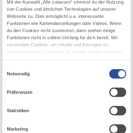
Mit der Auswahl „Alle zulassen“ stimmst du der Nutzung
www.allgaeuer-oelmuehle.de
von Cookies und ähnlichen Technologien auf unserer
Webseite zu. Dies ermöglicht u.a. interessante
Funktionen wie Kartendarstellungen oder Videos. Wenn
du den Cookies nicht zustimmst, dann stehen einige
Funktionen nicht in vollem Umfang für dich bereit. Wir
verwenden Cookies, um Inhalte und Anzeigen zu
personalisieren, Funktionen für soziale Medien anbieten
zu können und die Zugriffe auf unsere Website zu
AUF DER ALLGÄU KARTE
analysieren. Außerdem geben wir Informationen zu
Einwilligungsauswahl
deiner Verwendung unserer Website an unsere Partner
Notwendig
für soziale Medien, Werbung und Analysen weiter.
Unsere Partner führen diese Informationen
Präferenzen
möglicherweise mit weiteren Daten zusammen, die du
ihnen bereitgestellt hast oder die sie im Rahmen Ihrer
Nutzung der Dienste gesammelt haben.
Statistiken
Marketing