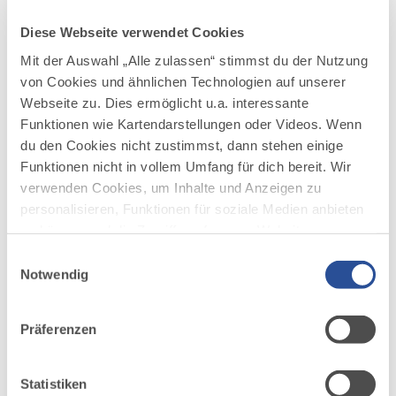
Mit etwas Glück können Sie jetzt zwei
Diese Webseite verwendet Cookies
unvergessliche Ballonfahrten gewinnen!
Heben Sie ab vom Alltag im Allgäuer Büble
Mit der Auswahl „Alle zulassen“ stimmst du der Nutzung
Bier Ballon und schweben Sie über die
von Cookies und ähnlichen Technologien auf unserer
beeindruckenden Landschaften des Allgäus.
Webseite zu. Dies ermöglicht u.a. interessante
Funktionen wie Kartendarstellungen oder Videos. Wenn
www.allgaeuer-brauhaus.de
du den Cookies nicht zustimmst, dann stehen einige
Funktionen nicht in vollem Umfang für dich bereit. Wir
verwenden Cookies, um Inhalte und Anzeigen zu
personalisieren, Funktionen für soziale Medien anbieten
zu können und die Zugriffe auf unsere Website zu
analysieren. Außerdem geben wir Informationen zu
Einwilligungsauswahl
deiner Verwendung unserer Website an unsere Partner
Notwendig
für soziale Medien, Werbung und Analysen weiter.
AUF DER ALLGÄU KARTE
Unsere Partner führen diese Informationen
Präferenzen
möglicherweise mit weiteren Daten zusammen, die du
ihnen bereitgestellt hast oder die sie im Rahmen Ihrer
Nutzung der Dienste gesammelt haben.
Statistiken