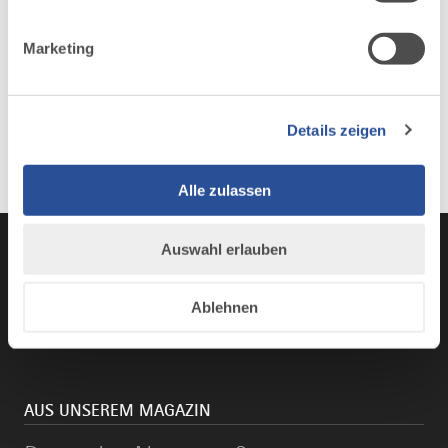
Marketing
Details zeigen
Alle zulassen
Auswahl erlauben
Instagram
TikTok
Faceboo
You
Ablehnen
AUS UNSEREM MAGAZIN
Deutsche