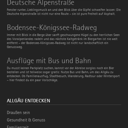
Deutsche Alpenstraße
Alpenstraße
Fenster runter, Lieblingsmusik an und den Blick über die Gipfel schweifen lassen: Die
Deutsche Alpenstraße ist nicht nur eine Route – sie ist pure Freiheit auf Asphalt.
Bodensee-
Bodensee-Königssee-Radweg
Königssee-
Radweg
Immer mit Blick in die Berge über sanft geschwungene Hügel zu den herrlichen Seen
des Voralpenlandes radeln und das nächste Kaltgetränk im Biergarten ist nie weit
entfernt – der Bodensee-Königssee-Radweg ist nicht nur landschaftlich ein
Genussweg.
Ausflüge
Ausflüge mit Bus und Bahn
mit
Bus
Du musst keinen Parkplatz suchen, kannst vor der Abreise sorglos noch ein Bier
und
bestellen und ist teilweise sogar gratis: Nutze Bus und Bahn, um das Allgäu zu
Bahn
entdecken. Ob Familienausflug, Stadtbesuch, Wanderung, Radtour oder Wintersport
– hier findest du ein paar Vorschläge.
ALLGÄU ENTDECKEN
Draußen sein
Gesundheit & Genuss
Familienzeit