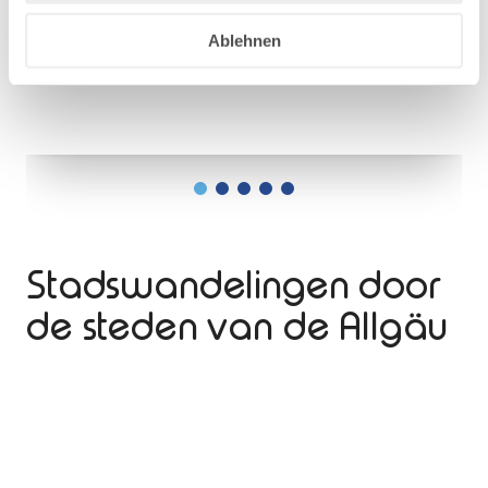
KEMPTEN
Ablehnen
ONTDEK KEMPTEN
ONTDEK KEMPTEN
ONTDEK KAUFBEUREN
ONTDEK MEMMINGEN
Stadswandelingen door
de steden van de Allgäu