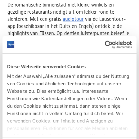
De romantische binnenstad met kleine winkels en
gezellige restaurants nodigt uit om lekker rond te
slenteren. Met een gratis
audiotour
via de Lauschtour-
app (beschikbaar in het Duits en Engels) ontdek je de
highlights van Füssen. Op dertien luisterpunten beleef je
middeleeuwse straatjes en pleinen, het Hohe Schloss met
zijn indrukwekkende illusieschilderingen, het barokke
klooster St. Mang en meer. Inclusief boeiende verhalen
uit meer dan 2.000 jaar stadsgeschiedenis. Verhalen die
Diese Webseite verwendet Cookies
waarschijnlijk ook de Beierse koninklijke familie zouden
bekoren, die in de 19e eeuw graag in de regio Füssen
Mit der Auswahl „Alle zulassen“ stimmst du der Nutzung
verbleef.
von Cookies und ähnlichen Technologien auf unserer
Webseite zu. Dies ermöglicht u.a. interessante
Funktionen wie Kartendarstellungen oder Videos. Wenn
Historische steden in de
du den Cookies nicht zustimmst, dann stehen einige
Funktionen nicht in vollem Umfang für dich bereit. Wir
Allgäu
verwenden Cookies, um Inhalte und Anzeigen zu
personalisieren, Funktionen für soziale Medien anbieten
zu können und die Zugriffe auf unsere Website zu