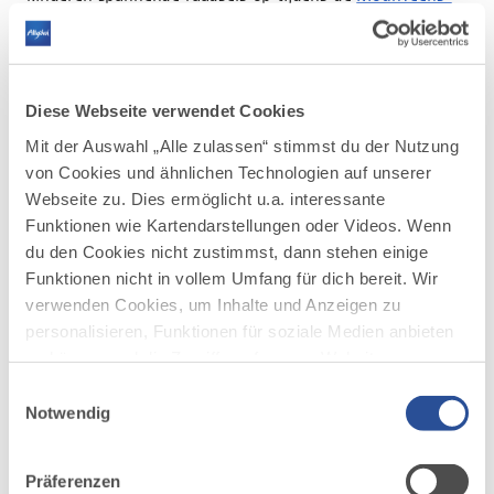
detectiveroutes
.
Avontuurlijke paden voeren door kloven, over bruggen
boven het water en vlonders langs steile rotswanden.
Diese Webseite verwendet Cookies
Eenvoudige bergwandelingen brengen je naar
uitzichtpunten en gezellige hutten, waar regionale
Mit der Auswahl „Alle zulassen“ stimmst du der Nutzung
gerechten als beloning wachten.
von Cookies und ähnlichen Technologien auf unserer
Webseite zu. Dies ermöglicht u.a. interessante
Funktionen wie Kartendarstellungen oder Videos. Wenn
du den Cookies nicht zustimmst, dann stehen einige
Funktionen nicht in vollem Umfang für dich bereit. Wir
verwenden Cookies, um Inhalte und Anzeigen zu
personalisieren, Funktionen für soziale Medien anbieten
zu können und die Zugriffe auf unsere Website zu
analysieren. Außerdem geben wir Informationen zu
Einwilligungsauswahl
deiner Verwendung unserer Website an unsere Partner
Notwendig
©
für soziale Medien, Werbung und Analysen weiter.
Unsere Partner führen diese Informationen
Präferenzen
möglicherweise mit weiteren Daten zusammen, die du