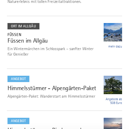
Naturerlebnis mit tollen Freizeitattraktionen.
mehr
dazu
ORT IM ALLGÄU
FÜSSEN
©
Füssen im Allgäu
2
mehr dazu
Ein Wintermärchen im Schlosspark – sanfter Winter
für Genießer
mehr
dazu
ANGEBOT
Himmelsstürmer - Alpengärten-Paket
3
Alpengärten-Paket: Wanderstart am Himmelsstürmer
Angebote ab
508 Euro
mehr
dazu
ANGEBOT