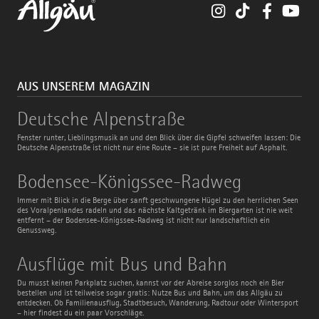
Instagram
TikTok
Faceboo
You
AUS UNSEREM MAGAZIN
Deutsche
Deutsche Alpenstraße
Alpenstraße
Fenster runter, Lieblingsmusik an und den Blick über die Gipfel schweifen lassen: Die
Deutsche Alpenstraße ist nicht nur eine Route – sie ist pure Freiheit auf Asphalt.
Bodensee-
Bodensee-Königssee-Radweg
Königssee-
Radweg
Immer mit Blick in die Berge über sanft geschwungene Hügel zu den herrlichen Seen
des Voralpenlandes radeln und das nächste Kaltgetränk im Biergarten ist nie weit
entfernt – der Bodensee-Königssee-Radweg ist nicht nur landschaftlich ein
Genussweg.
Ausflüge
Ausflüge mit Bus und Bahn
mit
Bus
Du musst keinen Parkplatz suchen, kannst vor der Abreise sorglos noch ein Bier
und
bestellen und ist teilweise sogar gratis: Nutze Bus und Bahn, um das Allgäu zu
Bahn
entdecken. Ob Familienausflug, Stadtbesuch, Wanderung, Radtour oder Wintersport
– hier findest du ein paar Vorschläge.