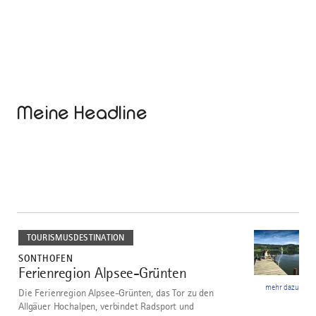
Meine Headline
mehr
dazu
TOURISMUSDESTINATION
SONTHOFEN
Ferienregion Alpsee-Grünten
1
mehr dazu
Die Ferienregion Alpsee-Grünten, das Tor zu den
Allgäuer Hochalpen, verbindet Radsport und