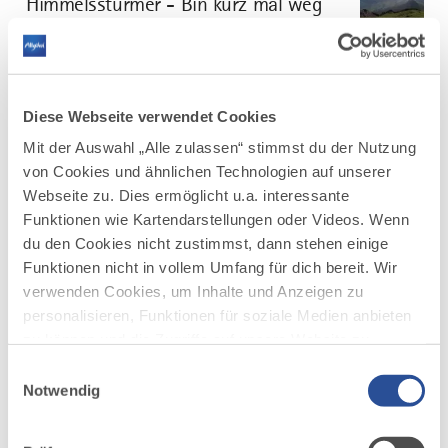
Himmelsstürmer - Bin kurz mal weg
4
Bin kurz mal weg: das Himmelsstürmer
Angebote ab
Wochenendpaket
492 Euro
mehr
Diese Webseite verwendet Cookies
dazu
ANGEBOT
Mit der Auswahl „Alle zulassen“ stimmst du der Nutzung
Himmelsstürmer - Herbstgold
5
von Cookies und ähnlichen Technologien auf unserer
Webseite zu. Dies ermöglicht u.a. interessante
Herbstgold Paket: Wanderausklang am Himmelsstürmer
Angebote ab
Funktionen wie Kartendarstellungen oder Videos. Wenn
251 Euro
du den Cookies nicht zustimmst, dann stehen einige
mehr
Funktionen nicht in vollem Umfang für dich bereit. Wir
dazu
ANGEBOT
verwenden Cookies, um Inhalte und Anzeigen zu
Radrunde Allgäu - GEMÜTLICH -
6
personalisieren, Funktionen für soziale Medien anbieten
©
BUDGET
zu können und die Zugriffe auf unsere Website zu
Angebote ab
analysieren. Außerdem geben wir Informationen zu
11-Tage Tour (täglich 40-70 km) inkl. Hotels,
998 Euro
Einwilligungsauswahl
Roadbook, ohne Gepäcktransfer
deiner Verwendung unserer Website an unsere Partner
Notwendig
für soziale Medien, Werbung und Analysen weiter.
Unsere Partner führen diese Informationen
mehr