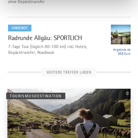
ohne Gepäcktransfer
mehr
dazu
ANGEBOT
Radrunde Allgäu: SPORTLICH
10
©
7-Tage Tour (täglich 80-100 km) inkl. Hotels,
Angebote ab
Gepäcktransfer, Roadbook
958 Euro
WEITERE TREFFER LADEN
©
TOURISMUSDESTINATION