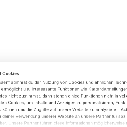
Wasserläufer
WEITERE RADTOUREN
Himmelsstürmer
Illerradweg
Lechradweg
Rennradtouren
Familienradtouren
t Cookies
assen“ stimmst du der Nutzung von Cookies und ähnlichen Techn
 ermöglicht u.a. interessante Funktionen wie Kartendarstellunge
es nicht zustimmst, dann stehen einige Funktionen nicht in vo
nden Cookies, um Inhalte und Anzeigen zu personalisieren, Funkt
u können und die Zugriffe auf unsere Website zu analysieren. 
u deiner Verwendung unserer Website an unsere Partner für sozi
er. Unsere Partner führen diese Informationen möglicherweise 