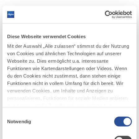
WANDERN IM ALLGÄU
RADFAHREN IM ALLGÄU
WINTER IM ALLGÄU
KULTUR UND SEHENSWERTES
REGIONALE PRODUKTE
NATURERLEBNIS
Kartenlegende
Baden
SERVICE UND INFORMATION
SERVICE UND INFORMATION
SEHENSWERTES
LEBENSMITTEL
TOUREN
Abenteuerspielplätze
Bergbahnen
Fahrradverleih
Winterwandern
Historische & Moderne Kunst
Brauereien
ZURÜCKSETZEN
SCHLIESSEN
AKTIV UND SEHENSWERT
Diese Webseite verwendet Cookies
E-Bike Akkuladestation
Schneeschuh
Spezialmuseen & Handwerk
Wochenmarkt
WANDERTRILOGIE ALLGÄU
Museum
Mit der Auswahl „Alle zulassen“ stimmst du der Nutzung
Langlauf
Aktuelle Ausstellungen
Schaukäserei
Wandern
Rad
RADRUNDE ALLGÄU
Orte
Pumptracks
von Cookies und ähnlichen Technologien auf unserer
Wochenmarkt
Automaten
SERVICE UND INFORMATION
Unterkunft
Etappen der Radrunde Allgäu
Winter
Familie
Webseite zu. Dies ermöglicht u.a. interessante
STÄDTE IM ALLGÄU
Ski- & Langlaufschulen
NATURBIKEN TOUREN
WANDERTRILOGIE ROUTEN
Funktionen wie Kartendarstellungen oder Videos. Wenn
Kultur
Bergbahnen, Sesselilfte & Skilifte
Orte
Hauptrouten
du den Cookies nicht zustimmst, dann stehen einige
Wiesengänger
Regionale Produkte
Winterorte
Rundtouren
Funktionen nicht in vollem Umfang für dich bereit. Wir
Wasserläufer
WEITERE RADTOUREN
verwenden Cookies, um Inhalte und Anzeigen zu
Himmelsstürmer
personalisieren, Funktionen für soziale Medien anbieten
Illerradweg
zu können und die Zugriffe auf unsere Website zu
Lechradweg
analysieren. Außerdem geben wir Informationen zu
Rennradtouren
Einwilligungsauswahl
deiner Verwendung unserer Website an unsere Partner
Notwendig
Familienradtouren
für soziale Medien, Werbung und Analysen weiter.
Unsere Partner führen diese Informationen