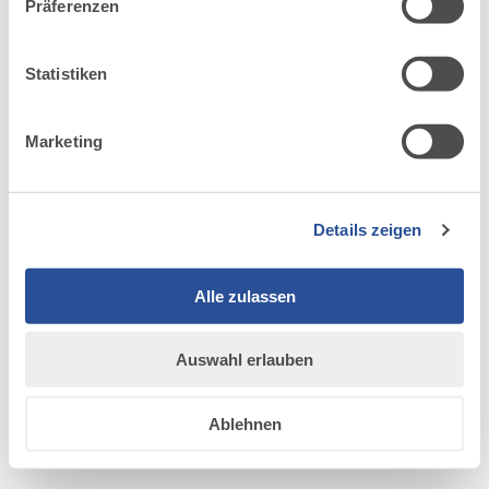
Präferenzen
möglicherweise mit weiteren Daten zusammen, die du
ihnen bereitgestellt hast oder die sie im Rahmen Ihrer
Nutzung der Dienste gesammelt haben.
Statistiken
Marketing
Details zeigen
Alle zulassen
KARTE
Auswahl erlauben
SATELLIT
Ablehnen
GELÄNDE
ÜBERNEHMEN
ÜBERNEHMEN
ÜBERNEHMEN
ÜBERNEHMEN
ÜBERNEHMEN
ÜBERNEHMEN