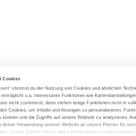
Wasserläufer
WEITERE RADTOUREN
Himmelsstürmer
Illerradweg
Lechradweg
Rennradtouren
Familienradtouren
t Cookies
assen“ stimmst du der Nutzung von Cookies und ähnlichen Techn
 ermöglicht u.a. interessante Funktionen wie Kartendarstellunge
es nicht zustimmst, dann stehen einige Funktionen nicht in vo
nden Cookies, um Inhalte und Anzeigen zu personalisieren, Funkt
u können und die Zugriffe auf unsere Website zu analysieren. 
u deiner Verwendung unserer Website an unsere Partner für sozi
er. Unsere Partner führen diese Informationen möglicherweise 