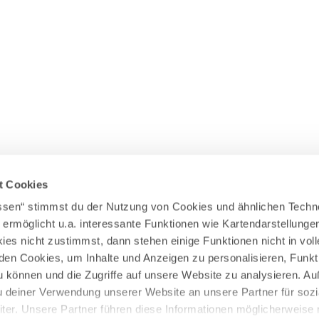
Wasserläufer
WEITERE RADTOUREN
Himmelsstürmer
Illerradweg
Lechradweg
Rennradtouren
Familienradtouren
t Cookies
assen“ stimmst du der Nutzung von Cookies und ähnlichen Techn
 ermöglicht u.a. interessante Funktionen wie Kartendarstellunge
es nicht zustimmst, dann stehen einige Funktionen nicht in vo
nden Cookies, um Inhalte und Anzeigen zu personalisieren, Funkt
u können und die Zugriffe auf unsere Website zu analysieren. 
u deiner Verwendung unserer Website an unsere Partner für sozi
er. Unsere Partner führen diese Informationen möglicherweise 