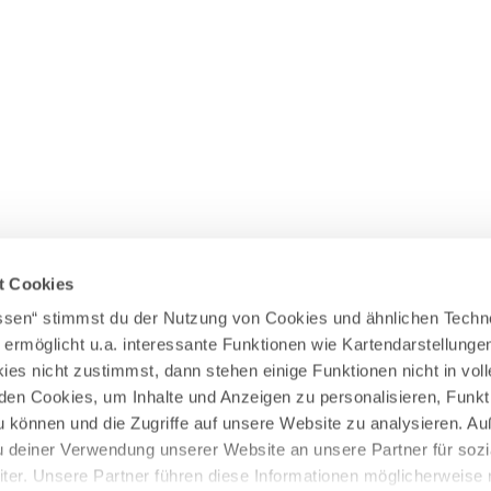
Wasserläufer
WEITERE RADTOUREN
Himmelsstürmer
Illerradweg
Lechradweg
Rennradtouren
Familienradtouren
t Cookies
assen“ stimmst du der Nutzung von Cookies und ähnlichen Techn
 ermöglicht u.a. interessante Funktionen wie Kartendarstellunge
es nicht zustimmst, dann stehen einige Funktionen nicht in vo
nden Cookies, um Inhalte und Anzeigen zu personalisieren, Funkt
u können und die Zugriffe auf unsere Website zu analysieren. 
u deiner Verwendung unserer Website an unsere Partner für sozi
er. Unsere Partner führen diese Informationen möglicherweise 